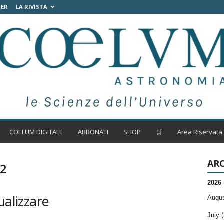
TER
LA RIVISTA
COELUM DIGITALE
ABBONATI
SHOP
🛒
Area Riservata
ARC
92
2026
ualizzare
Augus
July (