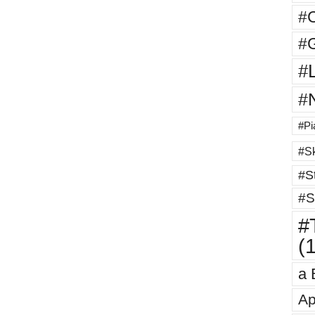
#
#G
#
#
#Pi
#Sk
#St
#S
#T
(
a 
Ap