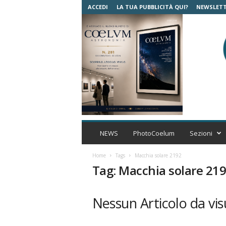
ACCEDI
LA TUA PUBBLICITÀ QUI?
NEWSLET
C
o
NEWS
PhotoCoelum
Sezioni
e
l
Home
Tags
Macchia solare 2192
u
Tag: Macchia solare 21
m
A
s
Nessun Articolo da vis
t
r
o