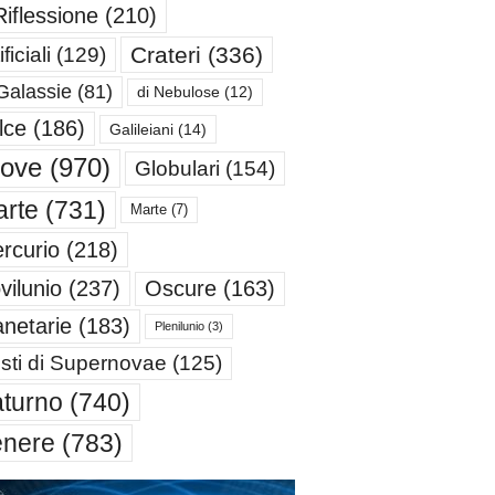
Riflessione
(210)
Crateri
(336)
ificiali
(129)
Galassie
(81)
di Nebulose
(12)
lce
(186)
Galileiani
(14)
iove
(970)
Globulari
(154)
rte
(731)
Marte
(7)
rcurio
(218)
Oscure
(163)
vilunio
(237)
anetarie
(183)
Plenilunio
(3)
sti di Supernovae
(125)
turno
(740)
enere
(783)