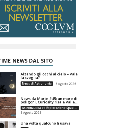
IME NEWS DAL SITO
Alzando gli occhi al cielo – Vale
la sveglia?
News di Astronomia
5 Agosto 2026
News da Marte #45: un mare di
poligoni, Curiosity risale Valle...
Astronautica ed Esplorazione Spaziale
5 Agosto 2026
Una volta qualcuno li usava