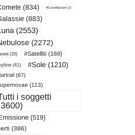
Comete
(834)
#Costellazioni
(2)
alassie
(883)
Luna
(2553)
Nebulose
(2272)
#Satelliti
(169)
aneti
(20)
#Sole
(1210)
yline
(41)
artrail
(67)
upernovae
(113)
utti i soggetti
13600)
Emissione
(519)
erti
(386)