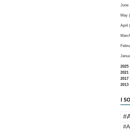
June 
May (
April 
March
Febru
Janua
2025 
2021 
2017 
2013 
I S
#
#A