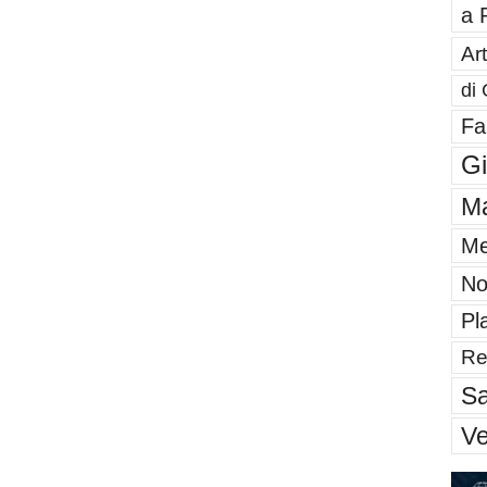
a 
Art
di 
Fa
G
Ma
Me
No
Pl
Re
Sa
V