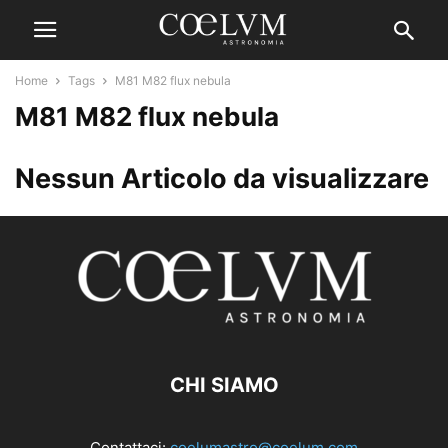
Home
Tags
M81 M82 flux nebula
M81 M82 flux nebula
Nessun Articolo da visualizzare
CHI SIAMO
Contattaci:
coelumastro@coelum.com