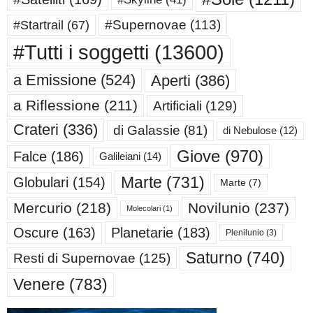
#Supernovae
(113)
#Startrail
(67)
#Tutti i soggetti
(13600)
a Emissione
(524)
Aperti
(386)
a Riflessione
(211)
Artificiali
(129)
Crateri
(336)
di Galassie
(81)
di Nebulose
(12)
Giove
(970)
Falce
(186)
Galileiani
(14)
Marte
(731)
Globulari
(154)
Marte
(7)
Mercurio
(218)
Novilunio
(237)
Molecolari
(1)
Oscure
(163)
Planetarie
(183)
Plenilunio
(3)
Saturno
(740)
Resti di Supernovae
(125)
Venere
(783)