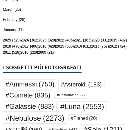
March (25)
February (28)
January (11)
2025 (329)
2024 (362)
2023 (320)
2022 (495)
2021 (183)
2020 (331)
2019 (407)
2018 (470)
2017 (406)
2016 (428)
2015 (503)
2014 (611)
2013 (757)
2012 (724)
2011 (518)
2010 (229)
2009 (21)
I SOGGETTI PIÙ FOTOGRAFATI
#Ammassi
(750)
#Asteroidi
(183)
#Comete
(835)
#Costellazioni
(2)
#Luna
(2553)
#Galassie
(883)
#Nebulose
(2273)
#Pianeti
(20)
#Sole
(1211)
#Satelliti
(169)
#Skyline
(41)