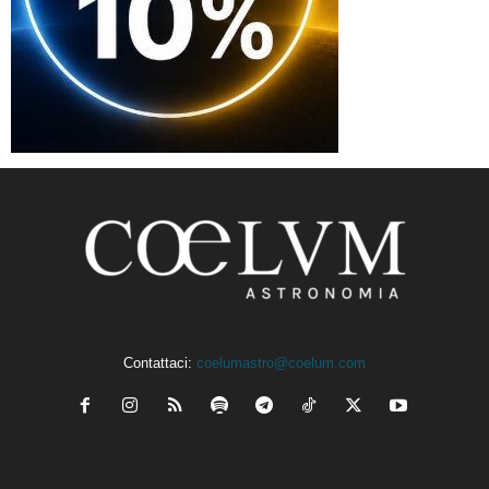
Contattaci:
coelumastro@coelum.com