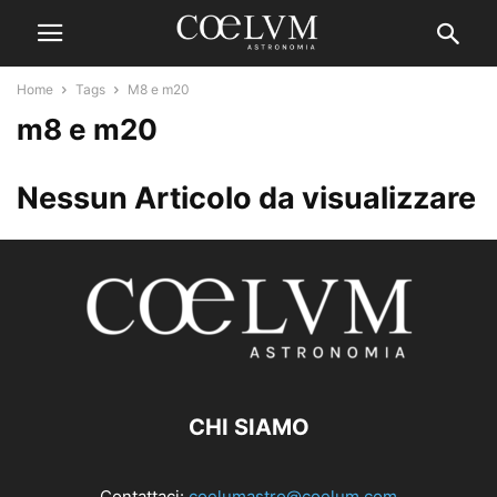
Home
Tags
M8 e m20
m8 e m20
Nessun Articolo da visualizzare
CHI SIAMO
Contattaci:
coelumastro@coelum.com