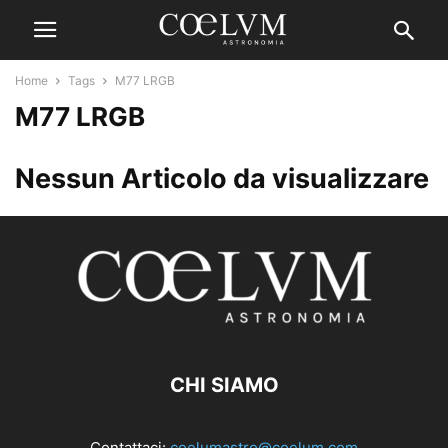
Home
Tags
M77 LRGB
M77 LRGB
Nessun Articolo da visualizzare
CHI SIAMO
Contattaci:
coelumastro@coelum.com