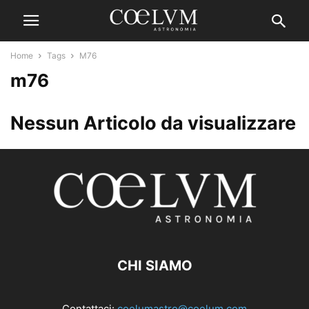
Home
Tags
M76
m76
Nessun Articolo da visualizzare
CHI SIAMO
Contattaci:
coelumastro@coelum.com