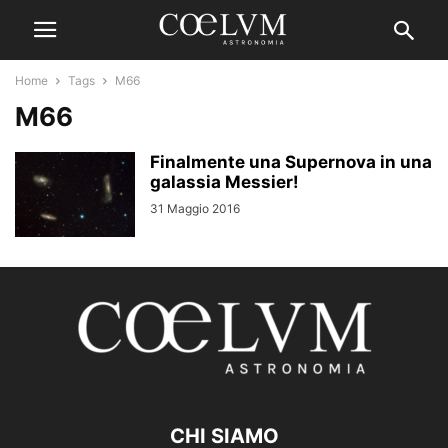
Home
Tags
M66
M66
Finalmente una Supernova in una
galassia Messier!
31 Maggio 2016
CHI SIAMO