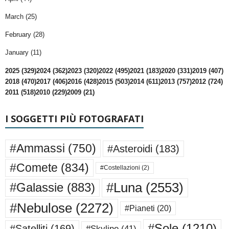
March (25)
February (28)
January (11)
2025 (329)
2024 (362)
2023 (320)
2022 (495)
2021 (183)
2020 (331)
2019 (407)
2018 (470)
2017 (406)
2016 (428)
2015 (503)
2014 (611)
2013 (757)
2012 (724)
2011 (518)
2010 (229)
2009 (21)
I SOGGETTI PIÙ FOTOGRAFATI
#Ammassi
(750)
#Asteroidi
(183)
#Comete
(834)
#Costellazioni
(2)
#Luna
(2553)
#Galassie
(883)
#Nebulose
(2272)
#Pianeti
(20)
#Sole
(1210)
#Satelliti
(169)
#Skyline
(41)