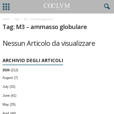
Home
Tags
M3 – ammasso globulare
Tag: M3 – ammasso globulare
Nessun Articolo da visualizzare
ARCHIVIO DEGLI ARTICOLI
2026
(212)
August (7)
July (31)
June (41)
May (25)
April (44)