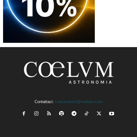
Contattaci:
coelumastro@coelum.com