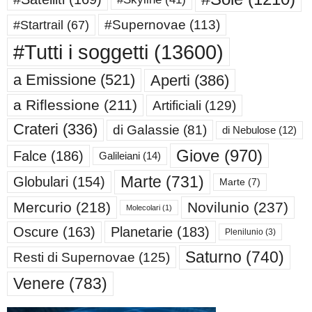
#Supernovae
(113)
#Startrail
(67)
#Tutti i soggetti
(13600)
a Emissione
(521)
Aperti
(386)
a Riflessione
(211)
Artificiali
(129)
Crateri
(336)
di Galassie
(81)
di Nebulose
(12)
Giove
(970)
Falce
(186)
Galileiani
(14)
Marte
(731)
Globulari
(154)
Marte
(7)
Mercurio
(218)
Novilunio
(237)
Molecolari
(1)
Oscure
(163)
Planetarie
(183)
Plenilunio
(3)
Saturno
(740)
Resti di Supernovae
(125)
Venere
(783)