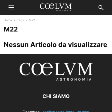
Home
Tags
M22
M22
Nessun Articolo da visualizzare
CHI SIAMO
Contattaci:
coelumastro@coelum.com