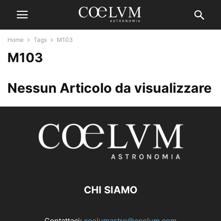
Home
Tags
M103
M103
Nessun Articolo da visualizzare
CHI SIAMO
Contattaci:
coelumastro@coelum.com