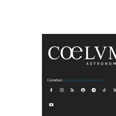
Contattaci:
coelumastro@coelum.com