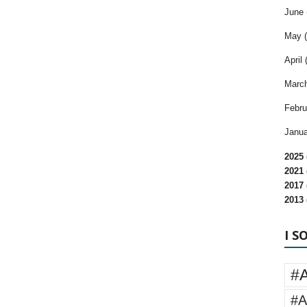
June 
May (
April 
March
Febru
Janua
2025 
2021 
2017 
2013 
I S
#
#A