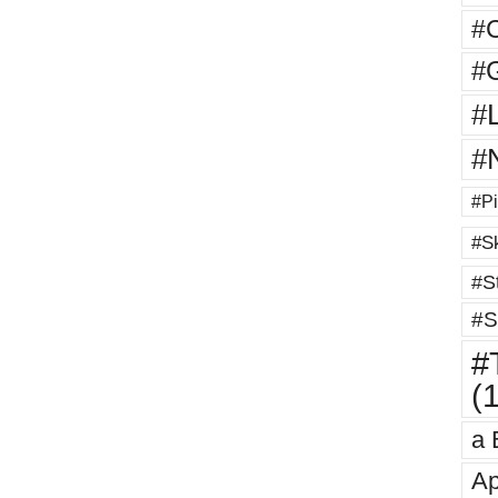
#
#G
#
#
#Pi
#Sk
#St
#S
#T
(
a 
Ap