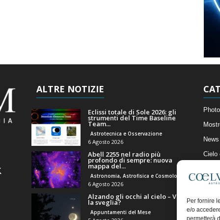
ALTRE NOTIZIE
CAT
Photo
Eclissi totale di Sole 2026: gli
strumenti del Time Baseline
Team...
Mostr
Astrotecnica e Osservazione
News 
6 Agosto 2026
Abell 2255 nel radio più
Cielo
profondo di sempre: nuova
mappa del...
Astro
Astronomia, Astrofisica e Cosmologia
Artico
6 Agosto 2026
Alzando gli occhi al cielo – Vale
Il Bl
Per fornire 
la sveglia?
e/o accedere
Appuntamenti del Mese
permetterà d