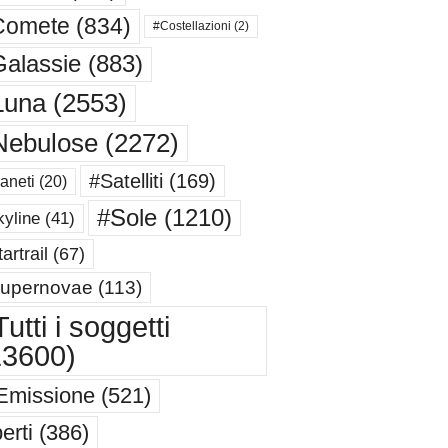
Comete
(834)
#Costellazioni
(2)
alassie
(883)
Luna
(2553)
Nebulose
(2272)
#Satelliti
(169)
aneti
(20)
#Sole
(1210)
yline
(41)
artrail
(67)
upernovae
(113)
utti i soggetti
13600)
Emissione
(521)
erti
(386)