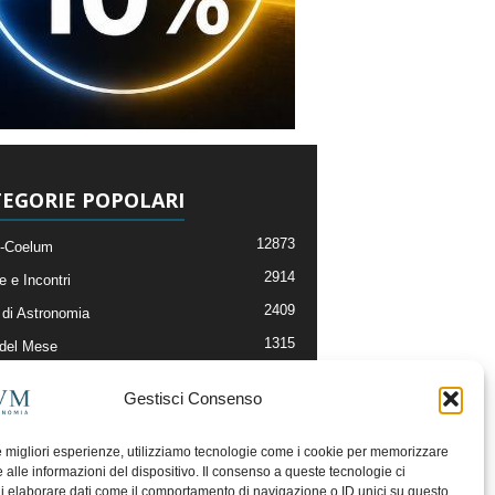
EGORIE POPOLARI
12873
-Coelum
2914
e e Incontri
2409
di Astronomia
1315
 del Mese
365
nomia, Astrofisica e Cosmologia
Gestisci Consenso
268
li e Risorse On-Line
192
og della Redazione
le migliori esperienze, utilizziamo tecnologie come i cookie per memorizzare
 alle informazioni del dispositivo. Il consenso a queste tecnologie ci
i elaborare dati come il comportamento di navigazione o ID unici su questo