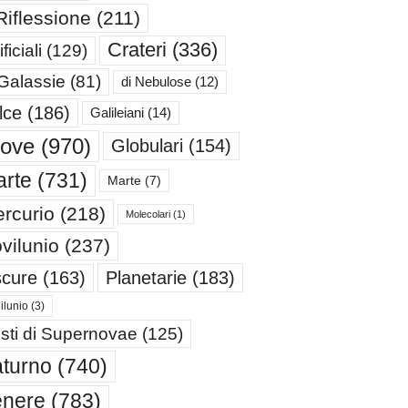
Riflessione
(211)
Crateri
(336)
ificiali
(129)
 Galassie
(81)
di Nebulose
(12)
lce
(186)
Galileiani
(14)
iove
(970)
Globulari
(154)
rte
(731)
Marte
(7)
rcurio
(218)
Molecolari
(1)
vilunio
(237)
cure
(163)
Planetarie
(183)
ilunio
(3)
sti di Supernovae
(125)
turno
(740)
enere
(783)