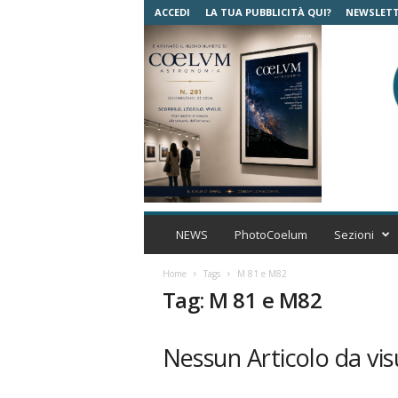
ACCEDI
LA TUA PUBBLICITÀ QUI?
NEWSLET
C
o
NEWS
PhotoCoelum
Sezioni
e
l
Home
Tags
M 81 e M82
u
Tag: M 81 e M82
m
A
s
Nessun Articolo da vis
t
r
o