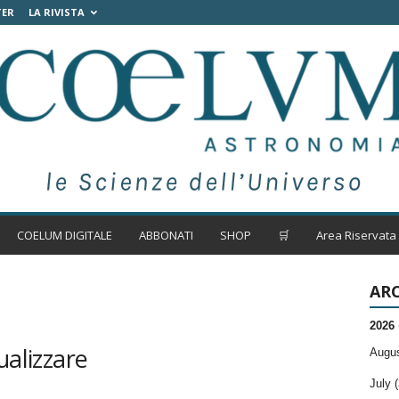
TER
LA RIVISTA
COELUM DIGITALE
ABBONATI
SHOP
🛒
Area Riservata
ARC
2026
ualizzare
Augus
July (