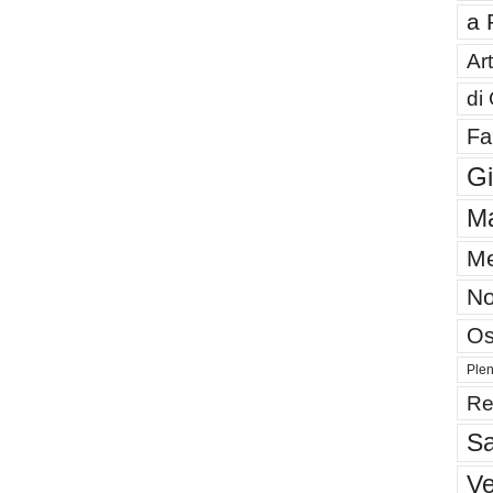
a 
Art
di
Fa
G
Ma
Me
No
Os
Plen
Re
Sa
V