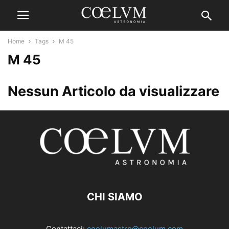
Home
Tags
M 45
M 45
Nessun Articolo da visualizzare
CHI SIAMO
Contattaci:
coelumastro@coelum.com