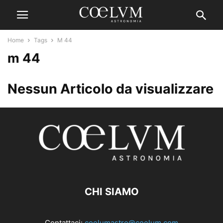
Home
Tags
M 44
m 44
Nessun Articolo da visualizzare
CHI SIAMO
Contattaci:
coelumastro@coelum.com