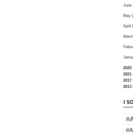
June 
May (
April 
March
Febru
Janua
2025 
2021 
2017 
2013 
I S
#
#A