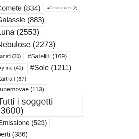
Comete
(834)
#Costellazioni
(2)
alassie
(883)
Luna
(2553)
Nebulose
(2273)
#Satelliti
(169)
aneti
(20)
#Sole
(1211)
yline
(41)
artrail
(67)
upernovae
(113)
utti i soggetti
13600)
Emissione
(523)
erti
(386)