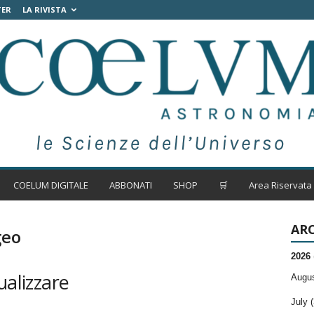
TER
LA RIVISTA
COELUM DIGITALE
ABBONATI
SHOP
🛒
Area Riservata
ARC
geo
2026
ualizzare
Augus
July (