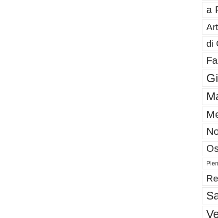
a 
Art
di
Fa
G
Ma
Me
No
Os
Plen
Re
Sa
V