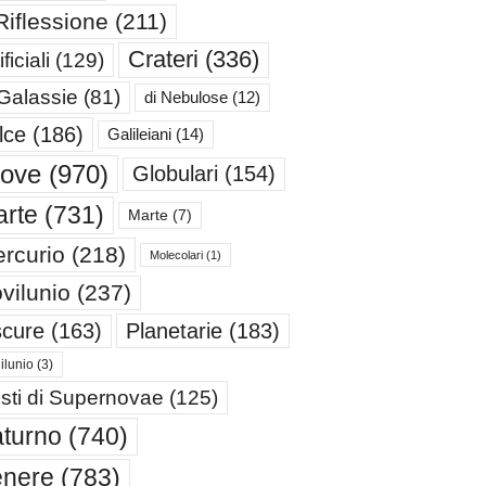
Riflessione
(211)
Crateri
(336)
ificiali
(129)
 Galassie
(81)
di Nebulose
(12)
lce
(186)
Galileiani
(14)
iove
(970)
Globulari
(154)
rte
(731)
Marte
(7)
rcurio
(218)
Molecolari
(1)
vilunio
(237)
cure
(163)
Planetarie
(183)
ilunio
(3)
sti di Supernovae
(125)
turno
(740)
enere
(783)