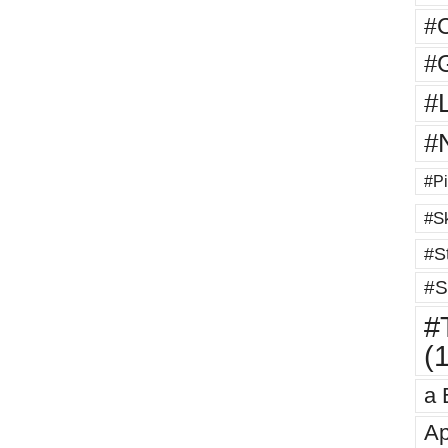
#
#G
#
#
#Pi
#Sk
#St
#S
#T
(
a 
Ap