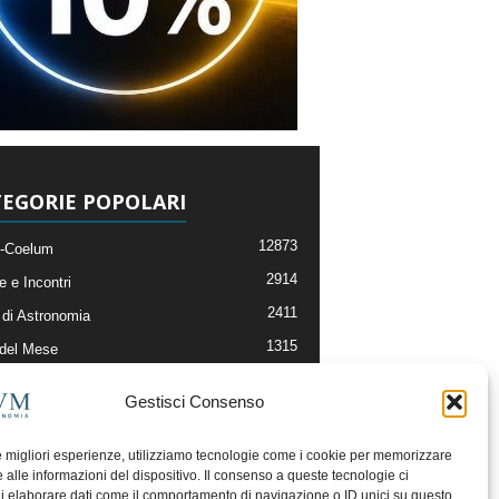
EGORIE POPOLARI
12873
-Coelum
2914
e e Incontri
2411
di Astronomia
1315
 del Mese
365
nomia, Astrofisica e Cosmologia
Gestisci Consenso
268
li e Risorse On-Line
192
og della Redazione
le migliori esperienze, utilizziamo tecnologie come i cookie per memorizzare
 alle informazioni del dispositivo. Il consenso a queste tecnologie ci
i elaborare dati come il comportamento di navigazione o ID unici su questo