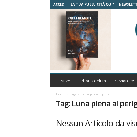
ACCEDI
LA TUA PUBBLICITÀ QUI?
NEWSLET
C
o
NEWS
PhotoCoelum
Sezioni
e
l
Home
Tags
Luna piena al perigeo
u
Tag: Luna piena al peri
m
A
s
Nessun Articolo da vis
t
r
o