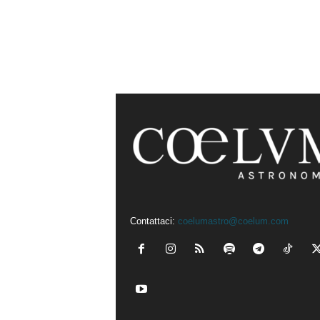
Contattaci:
coelumastro@coelum.com