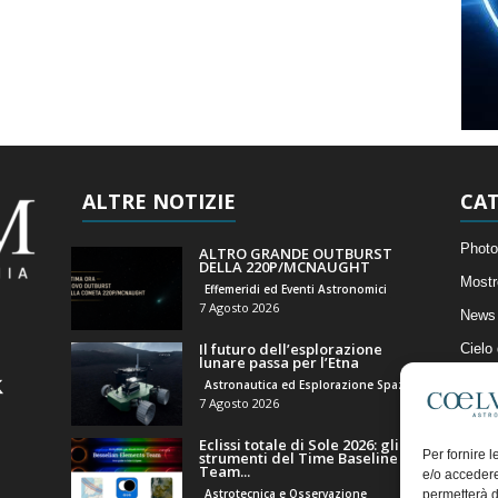
ALTRE NOTIZIE
CAT
Photo
ALTRO GRANDE OUTBURST
DELLA 220P/MCNAUGHT
Mostr
Effemeridi ed Eventi Astronomici
7 Agosto 2026
News 
Il futuro dell’esplorazione
Cielo
lunare passa per l’Etna
Astro
Astronautica ed Esplorazione Spaziale
7 Agosto 2026
Artico
Eclissi totale di Sole 2026: gli
Il Bl
Per fornire 
strumenti del Time Baseline
Team...
e/o accedere
Astrotecnica e Osservazione
permetterà d