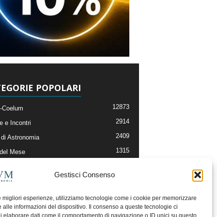
EGORIE POPOLARI
12873
-Coelum
2914
e e Incontri
2409
di Astronomia
1315
 del Mese
365
nomia, Astrofisica e Cosmologia
Gestisci Consenso
268
li e Risorse On-Line
192
og della Redazione
le migliori esperienze, utilizziamo tecnologie come i cookie per memorizzare
 alle informazioni del dispositivo. Il consenso a queste tecnologie ci
i elaborare dati come il comportamento di navigazione o ID unici su questo