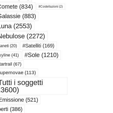
Comete
(834)
#Costellazioni
(2)
alassie
(883)
Luna
(2553)
Nebulose
(2272)
#Satelliti
(169)
aneti
(20)
#Sole
(1210)
yline
(41)
artrail
(67)
upernovae
(113)
utti i soggetti
13600)
Emissione
(521)
erti
(386)