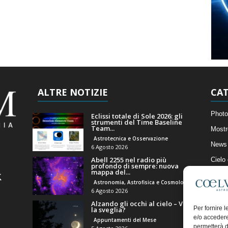
ALTRE NOTIZIE
CAT
Photo
Eclissi totale di Sole 2026: gli
strumenti del Time Baseline
Team...
Mostr
Astrotecnica e Osservazione
News 
6 Agosto 2026
Abell 2255 nel radio più
Cielo
profondo di sempre: nuova
mappa del...
Astro
Astronomia, Astrofisica e Cosmologia
Artico
6 Agosto 2026
Alzando gli occhi al cielo – Vale
Il Bl
Per fornire 
la sveglia?
e/o accedere
Appuntamenti del Mese
permetterà d