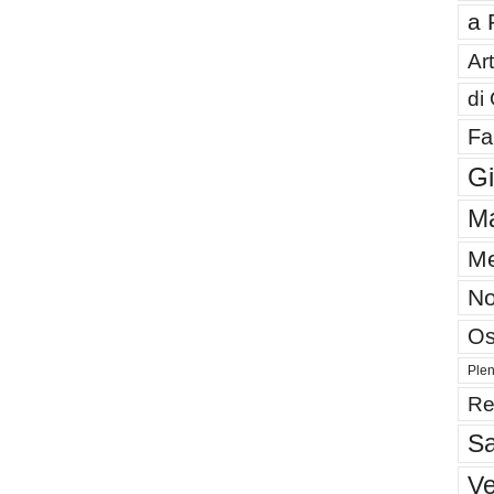
a 
Art
di
Fa
G
Ma
Me
No
Os
Plen
Re
Sa
V