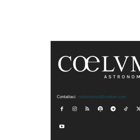
Contattaci:
coelumastro@coelum.com