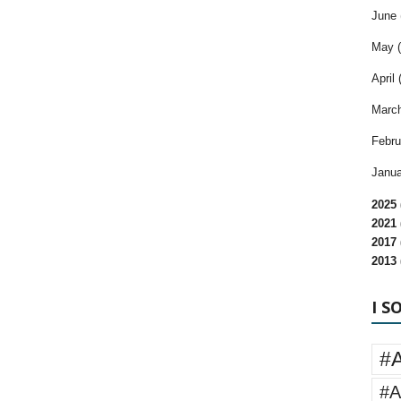
June 
May (
April 
March
Febru
Janua
2025 
2021 
2017 
2013 
I S
#
#A