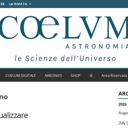
TER
LA RIVISTA
COELUM DIGITALE
ABBONATI
SHOP
🛒
Area Riservata
ARC
rno
2026
ualizzare
Augus
July (