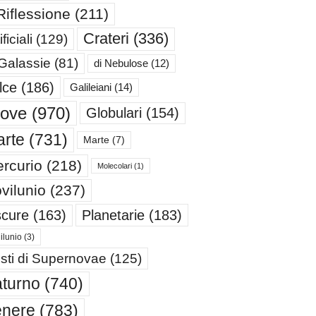
Riflessione
(211)
Crateri
(336)
ificiali
(129)
 Galassie
(81)
di Nebulose
(12)
lce
(186)
Galileiani
(14)
iove
(970)
Globulari
(154)
rte
(731)
Marte
(7)
rcurio
(218)
Molecolari
(1)
vilunio
(237)
cure
(163)
Planetarie
(183)
ilunio
(3)
sti di Supernovae
(125)
turno
(740)
enere
(783)