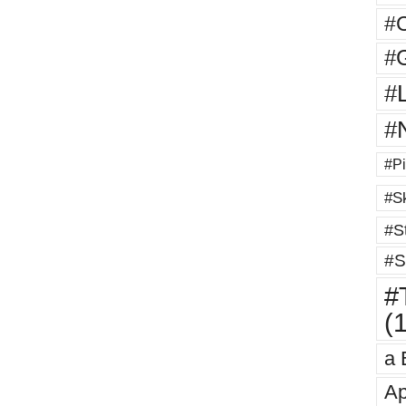
#
#G
#
#
#Pi
#Sk
#St
#S
#T
(
a 
Ap