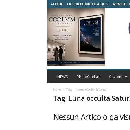
ACCEDI
LA TUA PUBBLICITÀ QUI?
NEWSLET
C
o
NEWS
PhotoCoelum
Sezioni
e
l
Home
Tags
Luna occulta Saturno
u
Tag: Luna occulta Satu
m
A
s
Nessun Articolo da vis
t
r
o