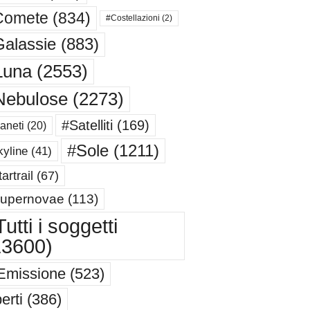
Comete
(834)
#Costellazioni
(2)
alassie
(883)
Luna
(2553)
Nebulose
(2273)
#Satelliti
(169)
aneti
(20)
#Sole
(1211)
yline
(41)
artrail
(67)
upernovae
(113)
utti i soggetti
13600)
Emissione
(523)
erti
(386)