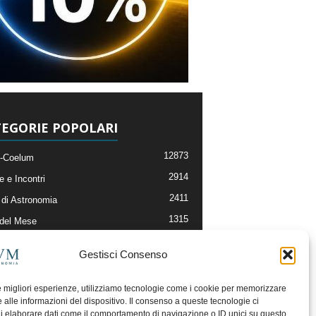
EGORIE POPOLARI
12873
-Coelum
2914
e e Incontri
2411
di Astronomia
1315
 del Mese
365
nomia, Astrofisica e Cosmologia
Gestisci Consenso
268
li e Risorse On-Line
192
og della Redazione
le migliori esperienze, utilizziamo tecnologie come i cookie per memorizzare
 alle informazioni del dispositivo. Il consenso a queste tecnologie ci
i elaborare dati come il comportamento di navigazione o ID unici su questo