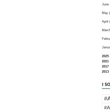
June 
May (
April 
March
Febru
Janua
2025 
2021 
2017 
2013 
I S
#
#A