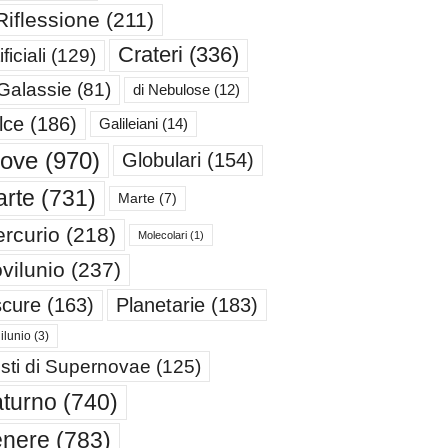
Riflessione
(211)
Crateri
(336)
ificiali
(129)
 Galassie
(81)
di Nebulose
(12)
lce
(186)
Galileiani
(14)
iove
(970)
Globulari
(154)
rte
(731)
Marte
(7)
rcurio
(218)
Molecolari
(1)
vilunio
(237)
cure
(163)
Planetarie
(183)
ilunio
(3)
sti di Supernovae
(125)
turno
(740)
enere
(783)