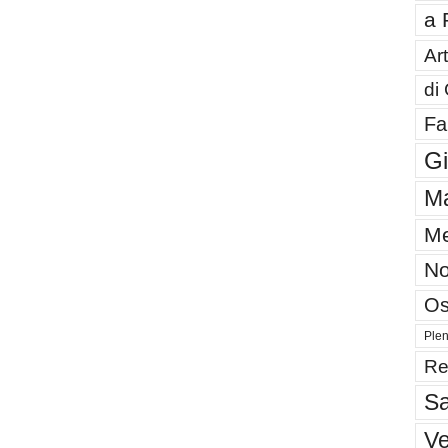
a 
Art
di
Fa
G
Ma
Me
No
Os
Plen
Re
Sa
V