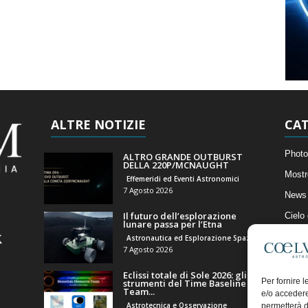
ALTRE NOTIZIE
CAT
Photo
ALTRO GRANDE OUTBURST
DELLA 220P/MCNAUGHT
Mostr
Effemeridi ed Eventi Astronomici
7 Agosto 2026
News 
Il futuro dell’esplorazione
Cielo
lunare passa per l’Etna
Astro
Astronautica ed Esplorazione Spaziale
7 Agosto 2026
Artico
Eclissi totale di Sole 2026: gli
Il Bl
Per fornire 
strumenti del Time Baseline
Team...
e/o accedere
Astrotecnica e Osservazione
permetterà d