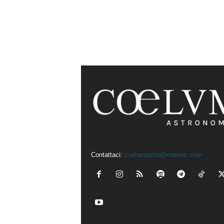
Contattaci:
coelumastro@coelum.com