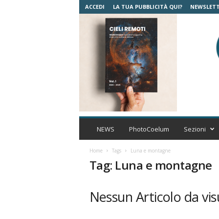
ACCEDI
LA TUA PUBBLICITÀ QUI?
NEWSLET
C
o
NEWS
PhotoCoelum
Sezioni
e
l
Home
Tags
Luna e montagne
u
Tag: Luna e montagne
m
A
s
Nessun Articolo da vis
t
r
o