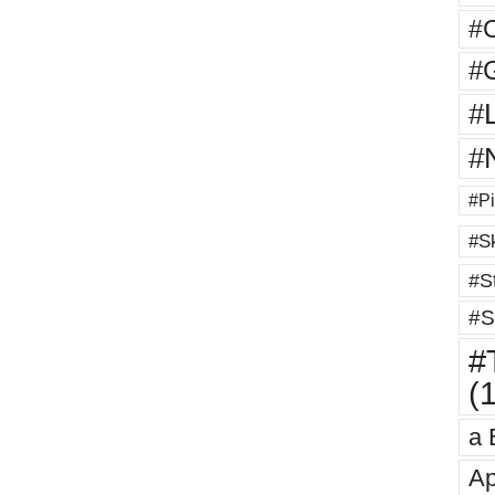
#
#G
#
#
#Pi
#Sk
#St
#S
#T
(
a 
Ap