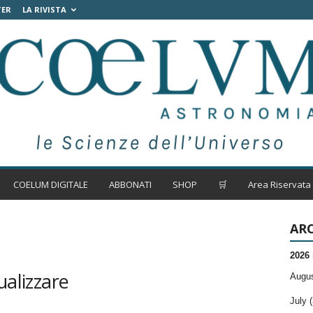
TER
LA RIVISTA
COELUM DIGITALE
ABBONATI
SHOP
🛒
Area Riservata
ARC
2026
ualizzare
Augus
July (