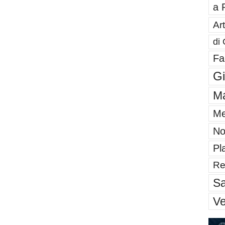
a 
Art
di 
Fa
G
Ma
Me
No
Pl
Re
Sa
V