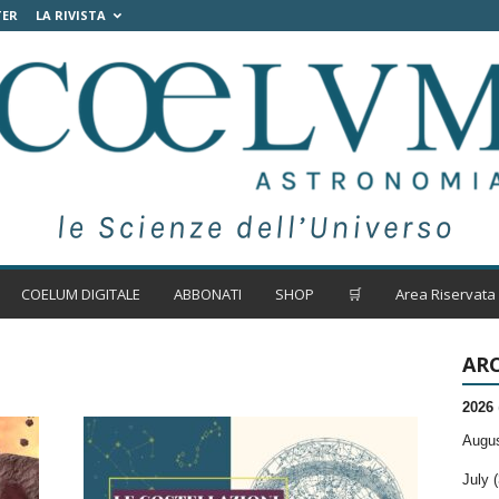
TER
LA RIVISTA
COELUM DIGITALE
ABBONATI
SHOP
🛒
Area Riservata
ARC
2026
Augus
July (