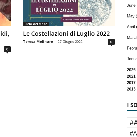
June 
May (
Cielo del Mese
April 
idi,
Le Costellazioni di Luglio 2022
March
Teresa Molinaro
-
27 Giugno 2022
0
Febru
0
Janua
2025 
2021 
2017 
2013 
I S
#
#A