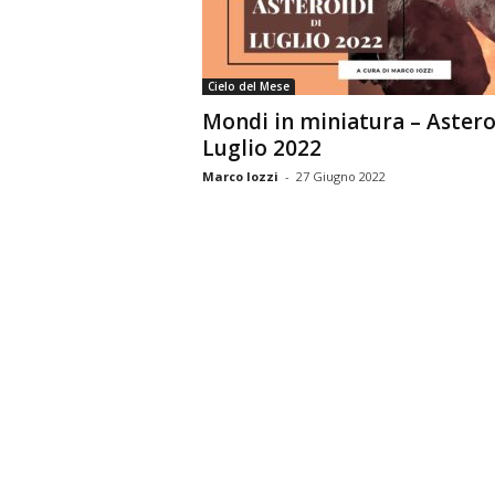
n
o
m
Cielo del Mese
i
Mondi in miniatura – Astero
a
Luglio 2022
Marco Iozzi
-
27 Giugno 2022