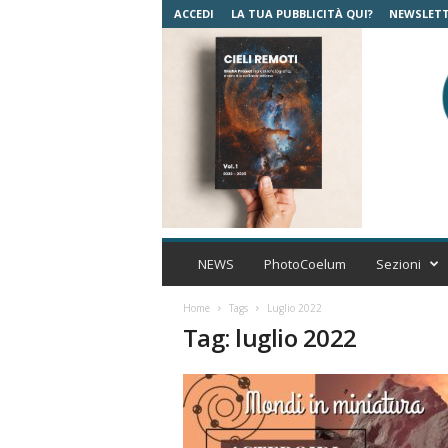
ACCEDI
LA TUA PUBBLICITÀ QUI?
NEWSLET
C
o
NEWS
PhotoCoelum
Sezioni
e
l
Home
Tags
Luglio 2022
u
Tag: luglio 2022
m
A
s
t
r
o