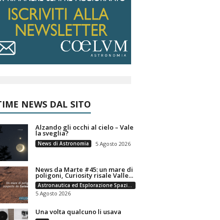
IME NEWS DAL SITO
Alzando gli occhi al cielo – Vale
la sveglia?
News di Astronomia
5 Agosto 2026
News da Marte #45: un mare di
poligoni, Curiosity risale Valle...
Astronautica ed Esplorazione Spaziale
5 Agosto 2026
Una volta qualcuno li usava