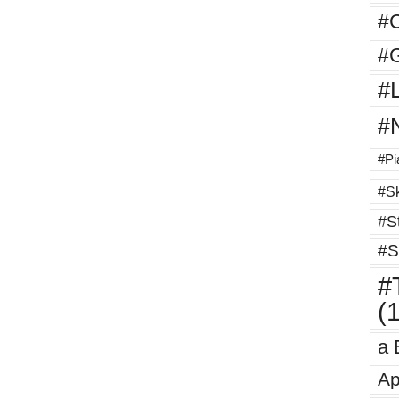
#
#G
#
#
#Pi
#Sk
#St
#S
#T
(
a 
Ap