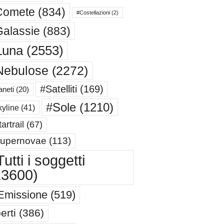
Comete
(834)
#Costellazioni
(2)
alassie
(883)
Luna
(2553)
Nebulose
(2272)
#Satelliti
(169)
aneti
(20)
#Sole
(1210)
yline
(41)
artrail
(67)
upernovae
(113)
utti i soggetti
13600)
Emissione
(519)
erti
(386)