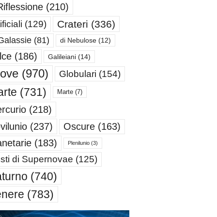
Riflessione
(210)
Crateri
(336)
ificiali
(129)
Galassie
(81)
di Nebulose
(12)
lce
(186)
Galileiani
(14)
iove
(970)
Globulari
(154)
rte
(731)
Marte
(7)
rcurio
(218)
Oscure
(163)
vilunio
(237)
anetarie
(183)
Plenilunio
(3)
sti di Supernovae
(125)
turno
(740)
enere
(783)