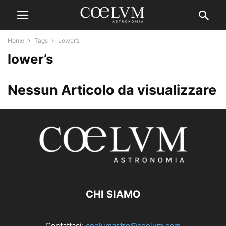
Home
Tags
Lower’s
lower’s
Nessun Articolo da visualizzare
CHI SIAMO
Contattaci:
coelumastro@coelum.com