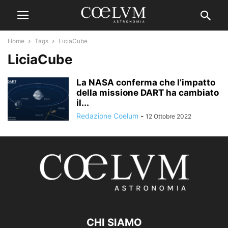
Home
Tags
LiciaCube
LiciaCube
La NASA conferma che l’impatto
della missione DART ha cambiato
il...
Redazione Coelum
-
12 Ottobre 2022
CHI SIAMO