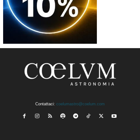
Contattaci:
coelumastro@coelum.com