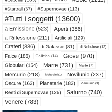
#Supernovae
(113)
#Startrail
(67)
#Tutti i soggetti
(13600)
a Emissione
(523)
Aperti
(386)
a Riflessione
(211)
Artificiali
(129)
Crateri
(336)
di Galassie
(81)
di Nebulose
(12)
Giove
(970)
Falce
(186)
Galileiani
(14)
Marte
(731)
Globulari
(154)
Marte
(7)
Mercurio
(218)
Novilunio
(237)
Molecolari
(1)
Oscure
(163)
Planetarie
(183)
Plenilunio
(3)
Saturno
(740)
Resti di Supernovae
(125)
Venere
(783)