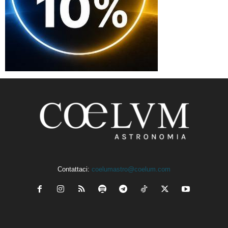
Contattaci:
coelumastro@coelum.com