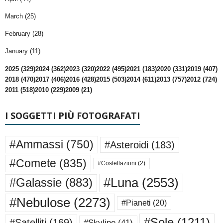
March (25)
February (28)
January (11)
2025 (329)
2024 (362)
2023 (320)
2022 (495)
2021 (183)
2020 (331)
2019 (407)
2018 (470)
2017 (406)
2016 (428)
2015 (503)
2014 (611)
2013 (757)
2012 (724)
2011 (518)
2010 (229)
2009 (21)
I SOGGETTI PIÙ FOTOGRAFATI
#Ammassi
(750)
#Asteroidi
(183)
#Comete
(835)
#Costellazioni
(2)
#Luna
(2553)
#Galassie
(883)
#Nebulose
(2273)
#Pianeti
(20)
#Sole
(1211)
#Satelliti
(169)
#Skyline
(41)