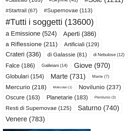
#Supernovae
(113)
#Startrail
(67)
#Tutti i soggetti
(13600)
a Emissione
(524)
Aperti
(386)
a Riflessione
(211)
Artificiali
(129)
Crateri
(336)
di Galassie
(81)
di Nebulose
(12)
Giove
(970)
Falce
(186)
Galileiani
(14)
Marte
(731)
Globulari
(154)
Marte
(7)
Mercurio
(218)
Novilunio
(237)
Molecolari
(1)
Oscure
(163)
Planetarie
(183)
Plenilunio
(3)
Saturno
(740)
Resti di Supernovae
(125)
Venere
(783)