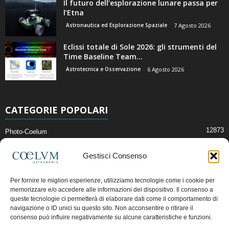
Il futuro dell’esplorazione lunare passa per
l’Etna
Astronautica ed Esplorazione Spaziale
7 Agosto 2026
Eclissi totale di Sole 2026: gli strumenti del
Time Baseline Team...
Astrotecnica e Osservazione
6 Agosto 2026
CATEGORIE POPOLARI
12873
Photo-Coelum
2914
Mostre e Incontri
Gestisci Consenso
2411
News di Astronomia
1315
Cielo del Mese
Per fornire le migliori esperienze, utilizziamo tecnologie come i cookie per
memorizzare e/o accedere alle informazioni del dispositivo. Il consenso a
365
Astronomia, Astrofisica e Cosmologia
queste tecnologie ci permetterà di elaborare dati come il comportamento di
268
Articoli e Risorse On-Line
navigazione o ID unici su questo sito. Non acconsentire o ritirare il
consenso può influire negativamente su alcune caratteristiche e funzioni.
192
Il Blog della Redazione