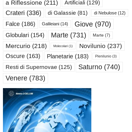
a Riflessione
(211)
Artificiali
(129)
Crateri
(336)
di Galassie
(81)
di Nebulose
(12)
Giove
(970)
Falce
(186)
Galileiani
(14)
Marte
(731)
Globulari
(154)
Marte
(7)
Mercurio
(218)
Novilunio
(237)
Molecolari
(1)
Oscure
(163)
Planetarie
(183)
Plenilunio
(3)
Saturno
(740)
Resti di Supernovae
(125)
Venere
(783)