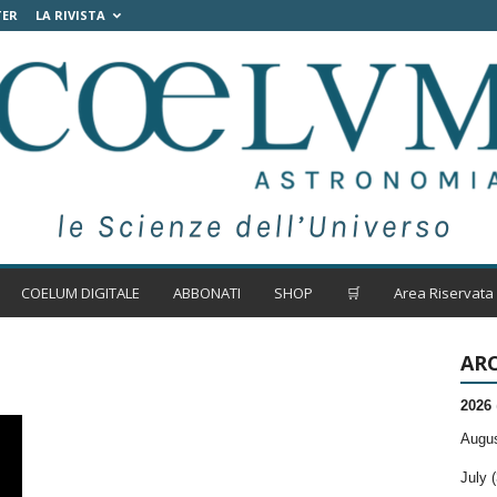
TER
LA RIVISTA
COELUM DIGITALE
ABBONATI
SHOP
🛒
Area Riservata
ARC
2026
Augus
July (