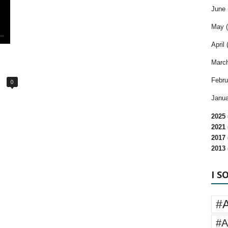
June 
May (
April 
March
Febru
0
Janua
2025 
2021 
2017 
2013 
I S
#
#A