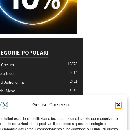
EGORIE POPOLARI
12873
-Coelum
2914
e e Incontri
2411
di Astronomia
1315
 del Mese
365
nomia, Astrofisica e Cosmologia
Gestisci Consenso
268
li e Risorse On-Line
192
og della Redazione
le migliori esperienze, utilizziamo tecnologie come i cookie per memorizzare
 alle informazioni del dispositivo. Il consenso a queste tecnologie ci
i elaborare dati come il comportamento di navigazione o ID unici su questo