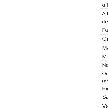
a 
Art
di
Fa
G
Ma
Me
No
Os
Plen
Re
Sa
V