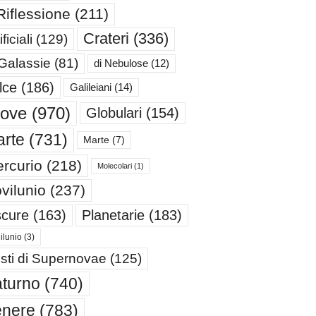
Riflessione
(211)
Crateri
(336)
ificiali
(129)
 Galassie
(81)
di Nebulose
(12)
lce
(186)
Galileiani
(14)
iove
(970)
Globulari
(154)
rte
(731)
Marte
(7)
rcurio
(218)
Molecolari
(1)
vilunio
(237)
cure
(163)
Planetarie
(183)
ilunio
(3)
sti di Supernovae
(125)
turno
(740)
enere
(783)