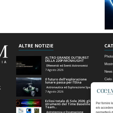
ALTRE NOTIZIE
CAT
Photo
ALTRO GRANDE OUTBURST
DELLA 220P/MCNAUGHT
Mostr
Effemeridi ed Eventi Astronomici
7 Agosto 2026
News 
Il futuro dell’esplorazione
Cielo
lunare passa per l’Etna
Astro
Astronautica ed Esplorazione Spaziale
7 Agosto 2026
Artico
Eclissi totale di Sole 2026: gli
Il Bl
Per fornire 
strumenti del Time Baseline
Team...
e/o accedere
Astrotecnica e Osservazione
permetterà d