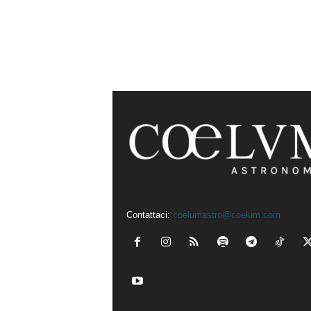
Contattaci:
coelumastro@coelum.com