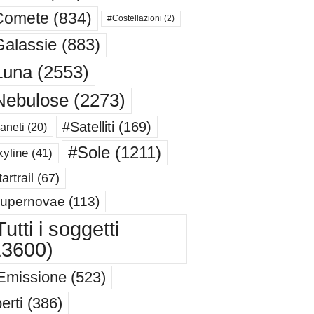
Comete
(834)
#Costellazioni
(2)
alassie
(883)
Luna
(2553)
Nebulose
(2273)
#Satelliti
(169)
aneti
(20)
#Sole
(1211)
yline
(41)
artrail
(67)
upernovae
(113)
utti i soggetti
13600)
Emissione
(523)
erti
(386)