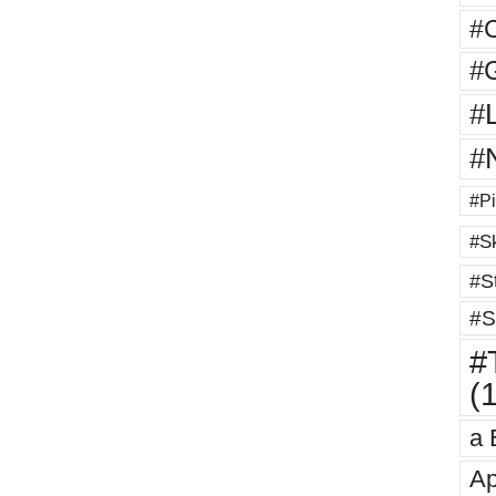
#
#G
#
#
#Pi
#Sk
#St
#S
#T
(
a 
Ap