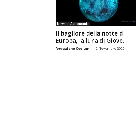
n
o
m
News di Astronomia
i
Il bagliore della notte di
a
Europa, la luna di Giove.
Redazione Coelum
-
12 Novembre 2020