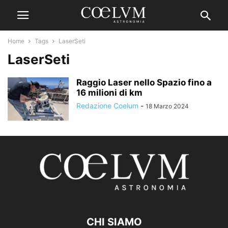
Home
Tags
LaserSeti
LaserSeti
Raggio Laser nello Spazio fino a
16 milioni di km
Redazione Coelum
-
18 Marzo 2024
CHI SIAMO