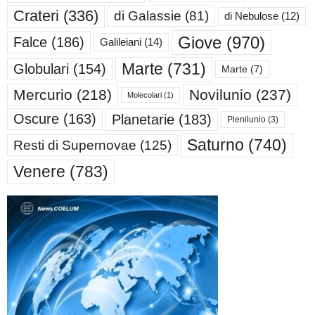
Crateri
(336)
di Galassie
(81)
di Nebulose
(12)
Giove
(970)
Falce
(186)
Galileiani
(14)
Marte
(731)
Globulari
(154)
Marte
(7)
Mercurio
(218)
Novilunio
(237)
Molecolari
(1)
Oscure
(163)
Planetarie
(183)
Plenilunio
(3)
Saturno
(740)
Resti di Supernovae
(125)
Venere
(783)