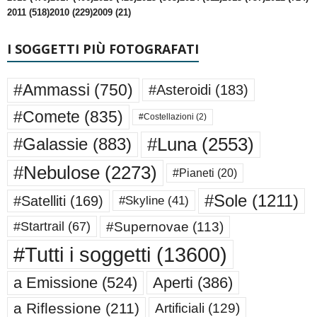
2011 (518)
2010 (229)
2009 (21)
I SOGGETTI PIÙ FOTOGRAFATI
#Ammassi
(750)
#Asteroidi
(183)
#Comete
(835)
#Costellazioni
(2)
#Luna
(2553)
#Galassie
(883)
#Nebulose
(2273)
#Pianeti
(20)
#Sole
(1211)
#Satelliti
(169)
#Skyline
(41)
#Supernovae
(113)
#Startrail
(67)
#Tutti i soggetti
(13600)
a Emissione
(524)
Aperti
(386)
a Riflessione
(211)
Artificiali
(129)