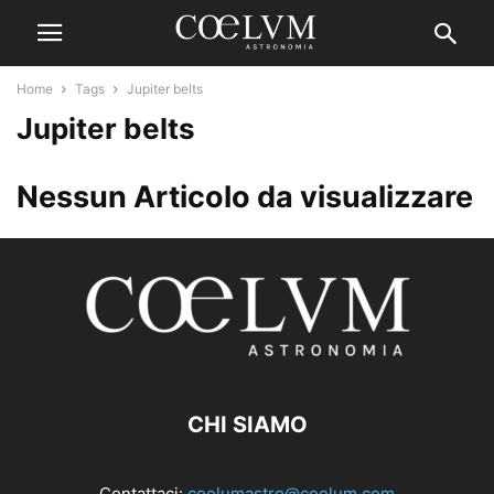
Home
Tags
Jupiter belts
Jupiter belts
Nessun Articolo da visualizzare
CHI SIAMO
Contattaci:
coelumastro@coelum.com