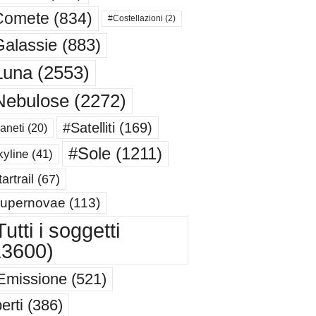
Comete
(834)
#Costellazioni
(2)
alassie
(883)
Luna
(2553)
Nebulose
(2272)
#Satelliti
(169)
aneti
(20)
#Sole
(1211)
yline
(41)
artrail
(67)
upernovae
(113)
utti i soggetti
13600)
Emissione
(521)
erti
(386)