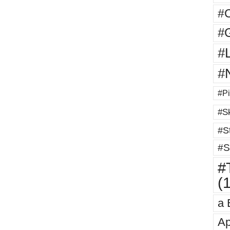
#
#G
#
#
#Pi
#Sk
#St
#S
#T
(
a 
Ap