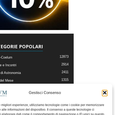
EGORIE POPOLARI
12873
-Coelum
2914
e e Incontri
2411
di Astronomia
1315
 del Mese
365
nomia, Astrofisica e Cosmologia
Gestisci Consenso
268
li e Risorse On-Line
192
og della Redazione
le migliori esperienze, utilizziamo tecnologie come i cookie per memorizzare
 alle informazioni del dispositivo. Il consenso a queste tecnologie ci
i elaborare dati come il comportamento di navigazione o ID unici su questo