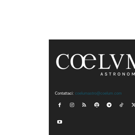
Contattaci:
coelumastro@coelum.com