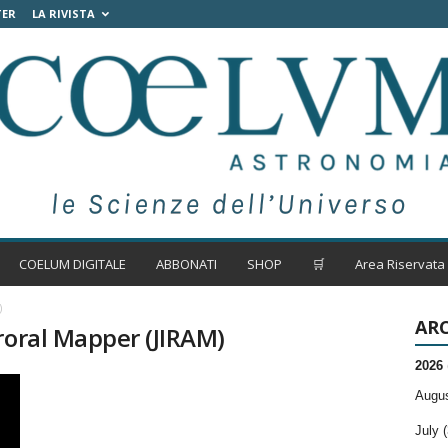
TER
LA RIVISTA
COELUM DIGITALE
ABBONATI
SHOP
🛒
Area Riservata
)
ARC
roral Mapper (JIRAM)
2026
Augus
July (