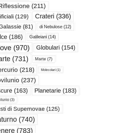
Riflessione
(211)
Crateri
(336)
ificiali
(129)
 Galassie
(81)
di Nebulose
(12)
lce
(186)
Galileiani
(14)
iove
(970)
Globulari
(154)
rte
(731)
Marte
(7)
rcurio
(218)
Molecolari
(1)
vilunio
(237)
cure
(163)
Planetarie
(183)
ilunio
(3)
sti di Supernovae
(125)
turno
(740)
enere
(783)