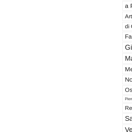
a 
Art
di
Fa
G
Ma
Me
No
Os
Plen
Re
Sa
V