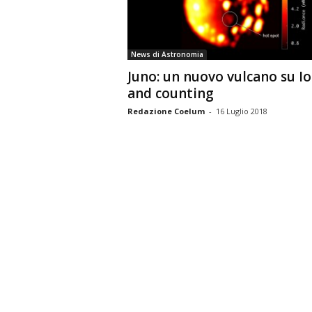
n
o
m
News di Astronomia
i
Juno: un nuovo vulcano su I
a
and counting
Redazione Coelum
-
16 Luglio 2018