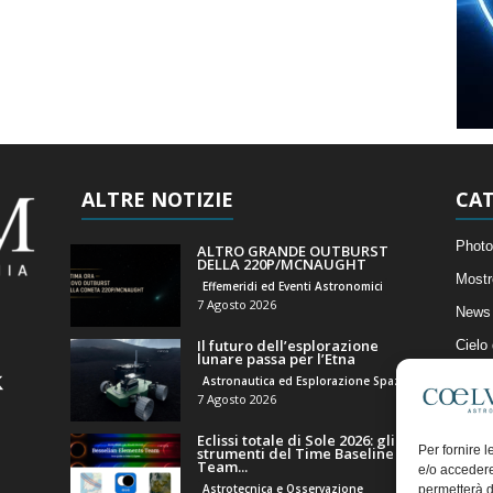
ALTRE NOTIZIE
CAT
Photo
ALTRO GRANDE OUTBURST
DELLA 220P/MCNAUGHT
Mostr
Effemeridi ed Eventi Astronomici
7 Agosto 2026
News 
Il futuro dell’esplorazione
Cielo
lunare passa per l’Etna
Astro
Astronautica ed Esplorazione Spaziale
7 Agosto 2026
Artico
Eclissi totale di Sole 2026: gli
Il Bl
Per fornire 
strumenti del Time Baseline
Team...
e/o accedere
Astrotecnica e Osservazione
permetterà d