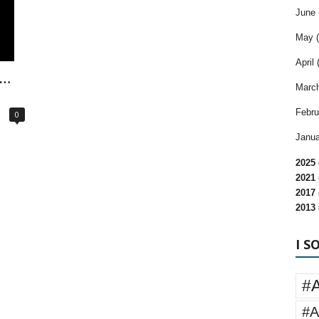
June 
May (
April 
o…
March
Febru
0
Janua
2025 
2021 
2017 
2013 
I S
#
#A