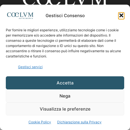
Gestisci Consenso
CHI SIAMO
Per fornire le migliori esperienze, utilizziamo tecnologie come i cookie
per memorizzare e/o accedere alle informazioni del dispositivo. Il
consenso a queste tecnologie ci permetterà di elaborare dati come il
comportamento di navigazione o ID unici su questo sito. Non
Contattaci:
coelumastro@coelum.com
acconsentire o ritirare il consenso può influire negativamente su alcune
caratteristiche e funzioni.
SEGUICI
Gestisci servizi
Accetta
Nega
Visualizza le preferenze
Cookie Policy
Dichiarazione sulla Privacy