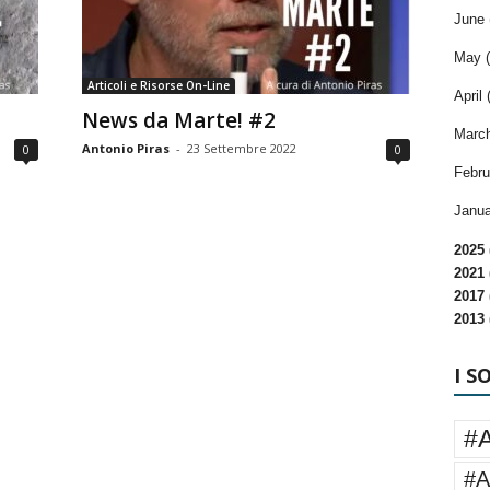
June 
May (
Articoli e Risorse On-Line
April 
News da Marte! #2
March
Antonio Piras
-
23 Settembre 2022
0
0
Febru
Janua
2025 
2021 
2017 
2013 
I S
#
#A