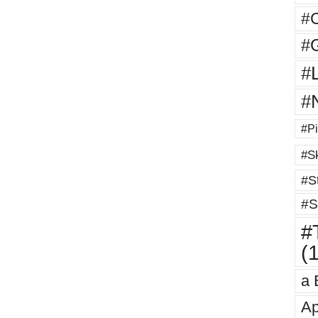
#
#G
#
#
#Pi
#Sk
#St
#S
#T
(
a 
Ap