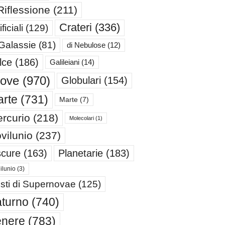
Riflessione
(211)
Crateri
(336)
ificiali
(129)
 Galassie
(81)
di Nebulose
(12)
lce
(186)
Galileiani
(14)
iove
(970)
Globulari
(154)
rte
(731)
Marte
(7)
rcurio
(218)
Molecolari
(1)
vilunio
(237)
cure
(163)
Planetarie
(183)
ilunio
(3)
sti di Supernovae
(125)
turno
(740)
enere
(783)