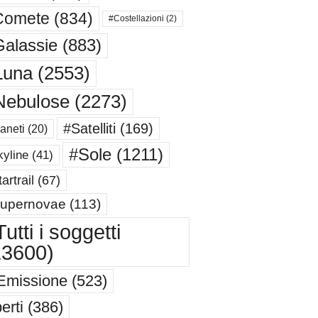
Comete
(834)
#Costellazioni
(2)
alassie
(883)
Luna
(2553)
Nebulose
(2273)
#Satelliti
(169)
aneti
(20)
#Sole
(1211)
yline
(41)
artrail
(67)
upernovae
(113)
utti i soggetti
13600)
Emissione
(523)
erti
(386)