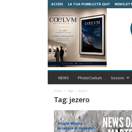
ACCEDI
LA TUA PUBBLICITÀ QUI?
NEWSLET
C
o
NEWS
PhotoCoelum
Sezioni
e
l
Home
Tags
Jezero
u
Tag: jezero
m
A
s
t
r
o