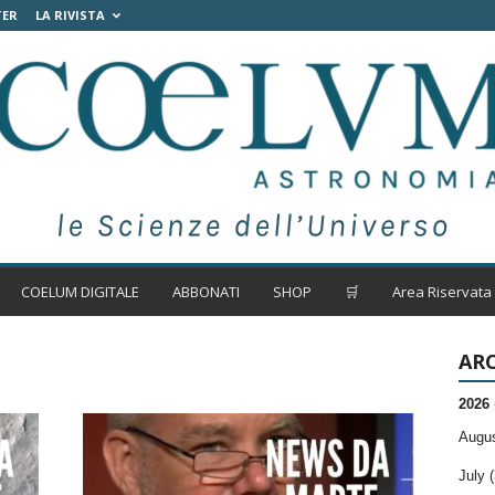
TER
LA RIVISTA
COELUM DIGITALE
ABBONATI
SHOP
🛒
Area Riservata
ARC
2026
Augus
July (