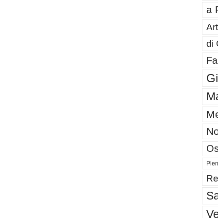
a 
Art
di
Fa
G
Ma
Me
No
Os
Plen
Re
Sa
V