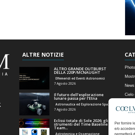
ALTRE NOTIZIE
CAT
Photo
ALTRO GRANDE OUTBURST
DELLA 220P/MCNAUGHT
Mostr
Effemeridi ed Eventi Astronomici
7 Agosto 2026
News 
Il futuro dell’esplorazione
Cielo
lunare passa per l’Etna
Astro
Astronautica ed Esplorazione Spaziale
7 Agosto 2026
Artico
Eclissi totale di Sole 2026: gli
Il Bl
Per fornire 
strumenti del Time Baseline
Team...
e/o accedere
Astrotecnica e Osservazione
permetterà d