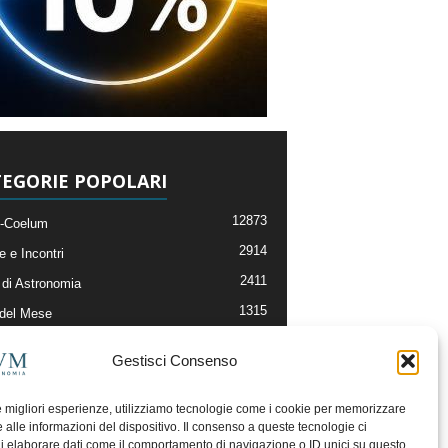
EGORIE POPOLARI
12873
-Coelum
2914
e e Incontri
2411
di Astronomia
1315
 del Mese
365
nomia, Astrofisica e Cosmologia
Gestisci Consenso
268
li e Risorse On-Line
192
og della Redazione
le migliori esperienze, utilizziamo tecnologie come i cookie per memorizzare
 alle informazioni del dispositivo. Il consenso a queste tecnologie ci
i elaborare dati come il comportamento di navigazione o ID unici su questo