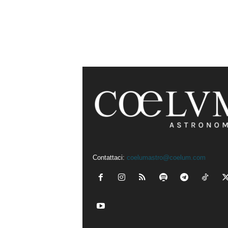
Contattaci:
coelumastro@coelum.com