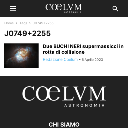
Home
Tags
J0749+2255
J0749+2255
Due BUCHI NERI supermassicci in
rotta di collisione
Redazione Coelum
-
6 Aprile 2023
CHI SIAMO