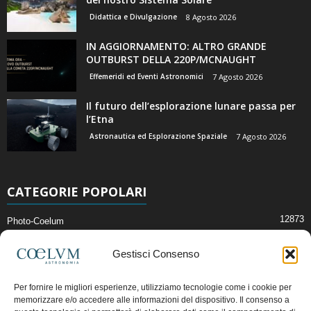
Didattica e Divulgazione
8 Agosto 2026
IN AGGIORNAMENTO: ALTRO GRANDE
OUTBURST DELLA 220P/MCNAUGHT
Effemeridi ed Eventi Astronomici
7 Agosto 2026
Il futuro dell’esplorazione lunare passa per
l’Etna
Astronautica ed Esplorazione Spaziale
7 Agosto 2026
CATEGORIE POPOLARI
12873
Photo-Coelum
2914
Mostre e Incontri
Gestisci Consenso
2412
News di Astronomia
1315
Cielo del Mese
Per fornire le migliori esperienze, utilizziamo tecnologie come i cookie per
memorizzare e/o accedere alle informazioni del dispositivo. Il consenso a
365
Astronomia, Astrofisica e Cosmologia