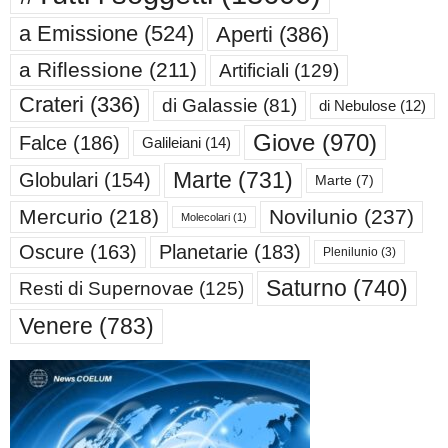
a Emissione
(524)
Aperti
(386)
a Riflessione
(211)
Artificiali
(129)
Crateri
(336)
di Galassie
(81)
di Nebulose
(12)
Giove
(970)
Falce
(186)
Galileiani
(14)
Marte
(731)
Globulari
(154)
Marte
(7)
Mercurio
(218)
Novilunio
(237)
Molecolari
(1)
Oscure
(163)
Planetarie
(183)
Plenilunio
(3)
Saturno
(740)
Resti di Supernovae
(125)
Venere
(783)