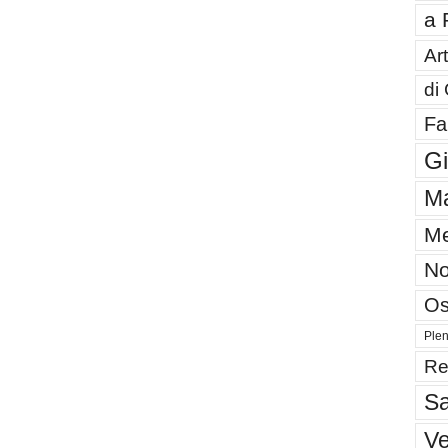
a 
Art
di
Fa
G
Ma
Me
No
Os
Plen
Re
Sa
V