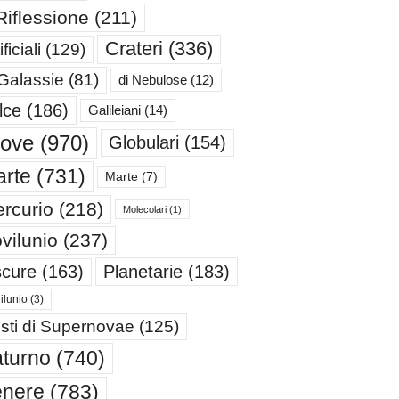
Riflessione
(211)
Crateri
(336)
ificiali
(129)
 Galassie
(81)
di Nebulose
(12)
lce
(186)
Galileiani
(14)
iove
(970)
Globulari
(154)
rte
(731)
Marte
(7)
rcurio
(218)
Molecolari
(1)
vilunio
(237)
cure
(163)
Planetarie
(183)
ilunio
(3)
sti di Supernovae
(125)
turno
(740)
enere
(783)