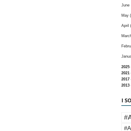
June 
May (
April 
March
Febru
Janua
2025 
2021 
2017 
2013 
I S
#
#A