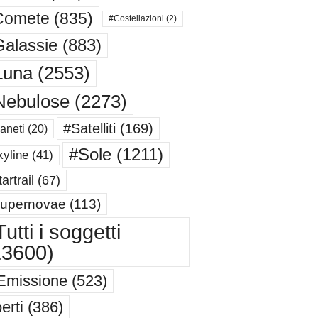
Comete
(835)
#Costellazioni
(2)
alassie
(883)
Luna
(2553)
Nebulose
(2273)
#Satelliti
(169)
aneti
(20)
#Sole
(1211)
yline
(41)
artrail
(67)
upernovae
(113)
utti i soggetti
13600)
Emissione
(523)
erti
(386)