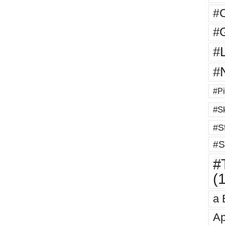
#
#G
#
#
#Pi
#Sk
#St
#S
#T
(
a 
Ap