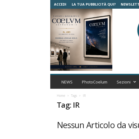
ACCEDI
LA TUA PUBBLICITÀ QUI?
NEWSLET
C
o
NEWS
PhotoCoelum
Sezioni
e
l
Home
Tags
IR
u
Tag: IR
m
A
s
Nessun Articolo da vis
t
r
o