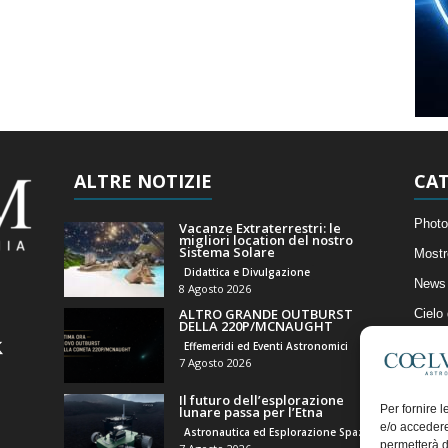
ALTRE NOTIZIE
CAT
Photo
Vacanze Extraterrestri: le
migliori location del nostro
Sistema Solare
Mostr
Didattica e Divulgazione
News 
8 Agosto 2026
ALTRO GRANDE OUTBURST
Cielo
DELLA 220P/MCNAUGHT
Astro
Effemeridi ed Eventi Astronomici
7 Agosto 2026
Artico
Il futuro dell’esplorazione
Il Bl
Per fornire 
lunare passa per l’Etna
e/o accedere
Astronautica ed Esplorazione Spaziale
permetterà d