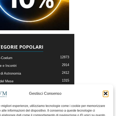
EGORIE POPOLARI
12873
-Coelum
2914
e e Incontri
2412
di Astronomia
1315
 del Mese
365
nomia, Astrofisica e Cosmologia
Gestisci Consenso
268
li e Risorse On-Line
192
og della Redazione
le migliori esperienze, utilizziamo tecnologie come i cookie per memorizzare
 alle informazioni del dispositivo. Il consenso a queste tecnologie ci
i elaborare dati come il comportamento di navigazione o ID unici su questo