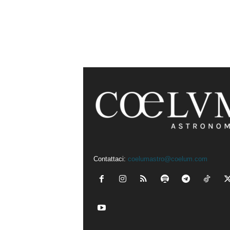
Contattaci:
coelumastro@coelum.com