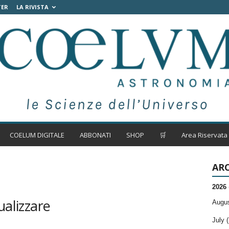
TER
LA RIVISTA
COELUM DIGITALE
ABBONATI
SHOP
🛒
Area Riservata
ARC
2026
ualizzare
Augus
July (