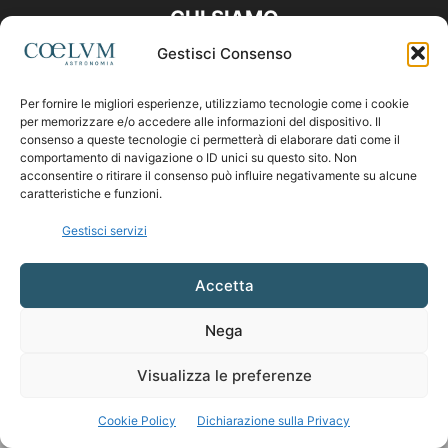
CHI SIAMO
Gestisci Consenso
Contattaci:
coelumastro@coelum.com
Per fornire le migliori esperienze, utilizziamo tecnologie come i cookie
per memorizzare e/o accedere alle informazioni del dispositivo. Il
SEGUICI
consenso a queste tecnologie ci permetterà di elaborare dati come il
comportamento di navigazione o ID unici su questo sito. Non
acconsentire o ritirare il consenso può influire negativamente su alcune
caratteristiche e funzioni.
Gestisci servizi
Accetta
Nega
Visualizza le preferenze
Cookie Policy
Dichiarazione sulla Privacy