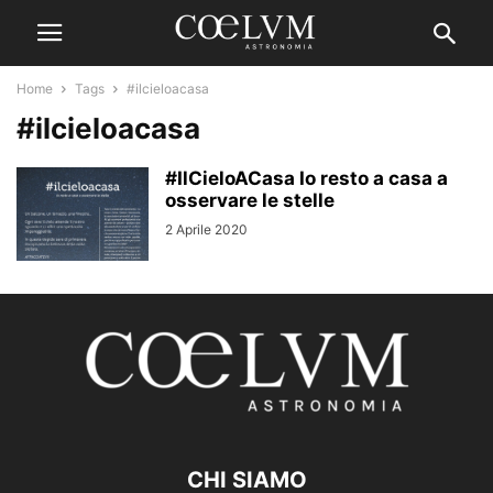
Home
Tags
#ilcieloacasa
#ilcieloacasa
#IlCieloACasa Io resto a casa a
osservare le stelle
2 Aprile 2020
CHI SIAMO