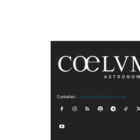
Contattaci:
coelumastro@coelum.com