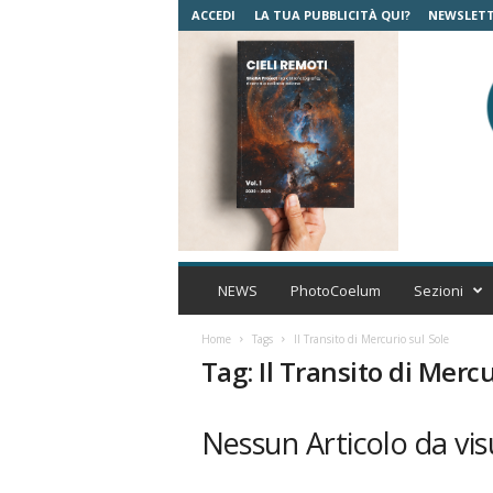
ACCEDI
LA TUA PUBBLICITÀ QUI?
NEWSLET
C
o
NEWS
PhotoCoelum
Sezioni
e
l
Home
Tags
Il Transito di Mercurio sul Sole
u
Tag: Il Transito di Mercu
m
A
s
Nessun Articolo da vis
t
r
o