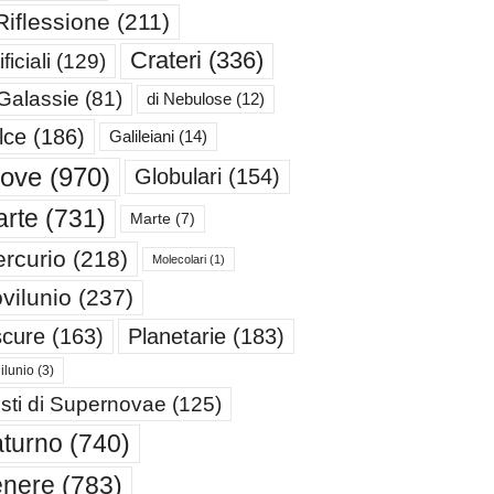
Riflessione
(211)
Crateri
(336)
ificiali
(129)
 Galassie
(81)
di Nebulose
(12)
lce
(186)
Galileiani
(14)
iove
(970)
Globulari
(154)
rte
(731)
Marte
(7)
rcurio
(218)
Molecolari
(1)
vilunio
(237)
cure
(163)
Planetarie
(183)
ilunio
(3)
sti di Supernovae
(125)
turno
(740)
enere
(783)