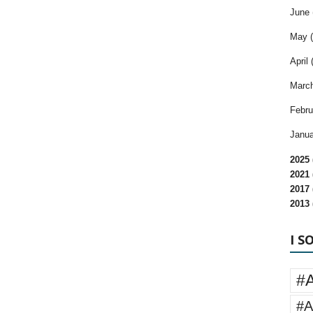
June 
May (
April 
March
Febru
Janua
2025 
2021 
2017 
2013 
I S
#
#A