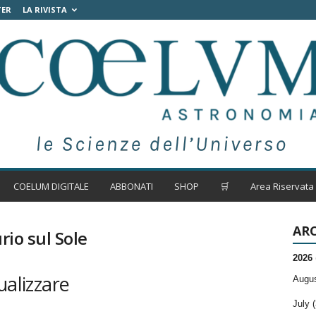
TER
LA RIVISTA
COELUM DIGITALE
ABBONATI
SHOP
🛒
Area Riservata
ARC
rio sul Sole
2026
ualizzare
Augus
July (