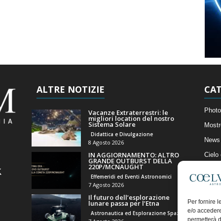
ALTRE NOTIZIE
CAT
Photo
Vacanze Extraterrestri: le
migliori location del nostro
Sistema Solare
Mostr
Didattica e Divulgazione
News 
8 Agosto 2026
IN AGGIORNAMENTO: ALTRO
Cielo
GRANDE OUTBURST DELLA
220P/MCNAUGHT
Astro
Effemeridi ed Eventi Astronomici
Artico
7 Agosto 2026
Il futuro dell’esplorazione
Il Bl
Per fornire 
lunare passa per l’Etna
e/o accedere
Astronautica ed Esplorazione Spaziale
permetterà d