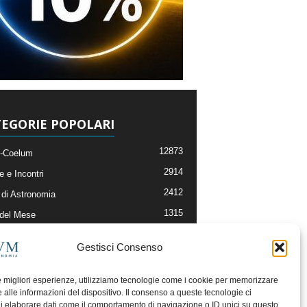
EGORIE POPOLARI
12873
-Coelum
2914
e e Incontri
2412
di Astronomia
1315
 del Mese
365
nomia, Astrofisica e Cosmologia
Gestisci Consenso
268
li e Risorse On-Line
192
og della Redazione
le migliori esperienze, utilizziamo tecnologie come i cookie per memorizzare
 alle informazioni del dispositivo. Il consenso a queste tecnologie ci
i elaborare dati come il comportamento di navigazione o ID unici su questo