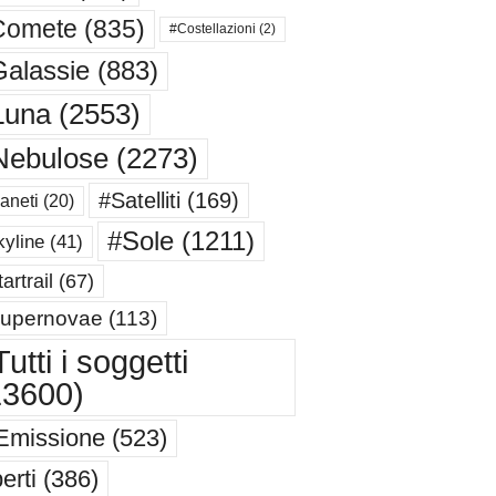
Comete
(835)
#Costellazioni
(2)
alassie
(883)
Luna
(2553)
Nebulose
(2273)
#Satelliti
(169)
aneti
(20)
#Sole
(1211)
yline
(41)
artrail
(67)
upernovae
(113)
utti i soggetti
13600)
Emissione
(523)
erti
(386)