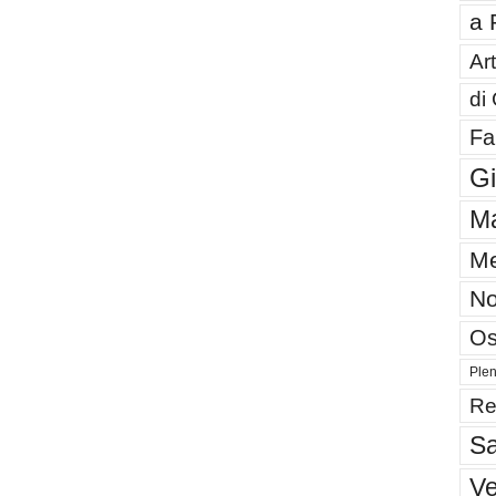
a 
Art
di
Fa
G
Ma
Me
No
Os
Plen
Re
Sa
V