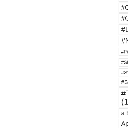
#
#G
#
#
#Pi
#Sk
#St
#S
#T
(
a 
Ap