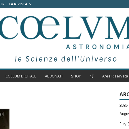
TER
LA RIVISTA
COELUM DIGITALE
ABBONATI
SHOP
🛒
Area Riservata
ARC
2026
Augus
July (