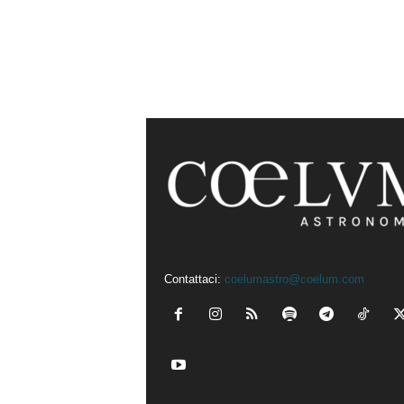
Contattaci:
coelumastro@coelum.com