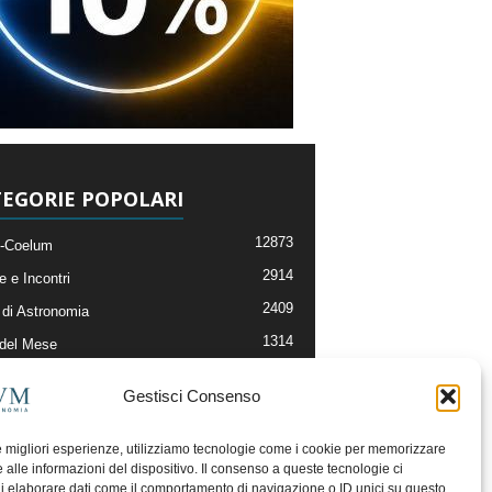
EGORIE POPOLARI
12873
-Coelum
2914
e e Incontri
2409
di Astronomia
1314
 del Mese
365
nomia, Astrofisica e Cosmologia
Gestisci Consenso
268
li e Risorse On-Line
192
og della Redazione
le migliori esperienze, utilizziamo tecnologie come i cookie per memorizzare
 alle informazioni del dispositivo. Il consenso a queste tecnologie ci
i elaborare dati come il comportamento di navigazione o ID unici su questo