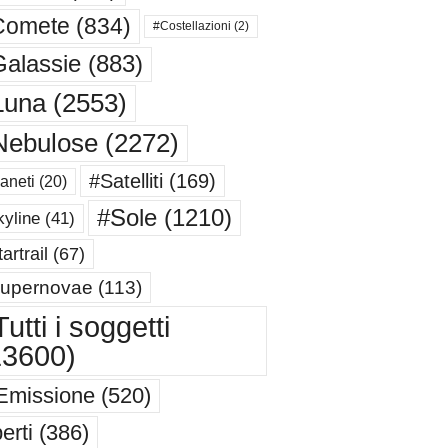
Comete
(834)
#Costellazioni
(2)
alassie
(883)
Luna
(2553)
Nebulose
(2272)
#Satelliti
(169)
aneti
(20)
#Sole
(1210)
yline
(41)
artrail
(67)
upernovae
(113)
utti i soggetti
13600)
Emissione
(520)
erti
(386)