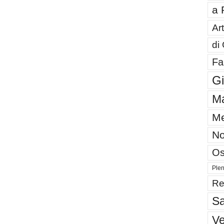
a 
Art
di
Fa
G
Ma
Me
No
Os
Plen
Re
Sa
V