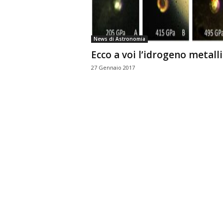
n
o
m
News di Astronomia
i
Ecco a voi l’idrogeno metall
a
27 Gennaio 2017