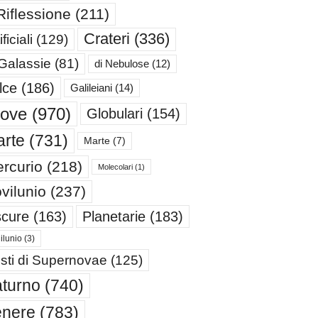
Riflessione
(211)
Crateri
(336)
ificiali
(129)
 Galassie
(81)
di Nebulose
(12)
lce
(186)
Galileiani
(14)
iove
(970)
Globulari
(154)
rte
(731)
Marte
(7)
rcurio
(218)
Molecolari
(1)
vilunio
(237)
cure
(163)
Planetarie
(183)
ilunio
(3)
sti di Supernovae
(125)
turno
(740)
enere
(783)