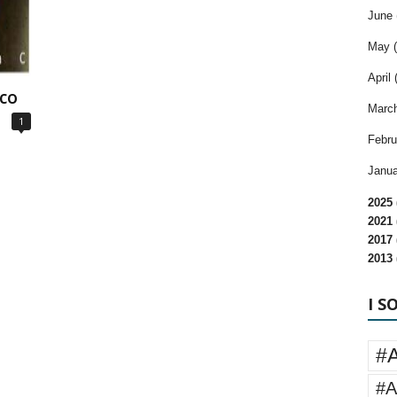
June 
May (
April 
ico
March
1
Febru
Janua
2025 
2021 
2017 
2013 
I S
#
#A