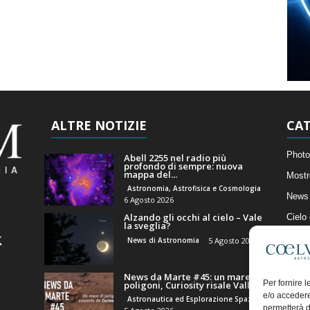
ALTRE NOTIZIE
CAT
Photo
Abell 2255 nel radio più
profondo di sempre: nuova
mappa del...
Mostr
Astronomia, Astrofisica e Cosmologia
News 
6 Agosto 2026
Alzando gli occhi al cielo – Vale
Cielo
la sveglia?
Astro
News di Astronomia
5 Agosto 2026
Artico
News da Marte #45: un mare di
Il Bl
Per fornire 
poligoni, Curiosity risale Valle...
e/o accedere
Astronautica ed Esplorazione Spaziale
permetterà d