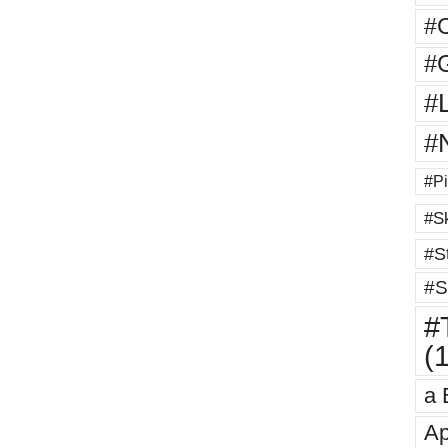
#
#G
#
#
#Pi
#Sk
#St
#S
#T
(
a 
Ap