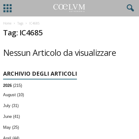
Home
Tags
IC4685
Tag: IC4685
Nessun Articolo da visualizzare
ARCHIVIO DEGLI ARTICOLI
2026
(215)
August (10)
July (31)
June (41)
May (25)
April (44)