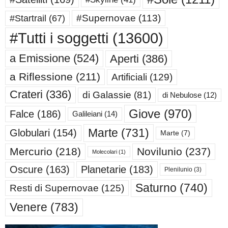
#Supernovae
(113)
#Startrail
(67)
#Tutti i soggetti
(13600)
a Emissione
(524)
Aperti
(386)
a Riflessione
(211)
Artificiali
(129)
Crateri
(336)
di Galassie
(81)
di Nebulose
(12)
Giove
(970)
Falce
(186)
Galileiani
(14)
Marte
(731)
Globulari
(154)
Marte
(7)
Mercurio
(218)
Novilunio
(237)
Molecolari
(1)
Oscure
(163)
Planetarie
(183)
Plenilunio
(3)
Saturno
(740)
Resti di Supernovae
(125)
Venere
(783)