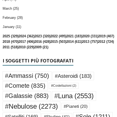
March (25)
February (28)
January (11)
2025 (329)
2024 (362)
2023 (320)
2022 (495)
2021 (183)
2020 (331)
2019 (407)
2018 (470)
2017 (406)
2016 (428)
2015 (503)
2014 (611)
2013 (757)
2012 (724)
2011 (518)
2010 (229)
2009 (21)
I SOGGETTI PIÙ FOTOGRAFATI
#Ammassi
(750)
#Asteroidi
(183)
#Comete
(835)
#Costellazioni
(2)
#Luna
(2553)
#Galassie
(883)
#Nebulose
(2273)
#Pianeti
(20)
#Sole
(1211)
#Satelliti
(169)
#Skyline
(41)