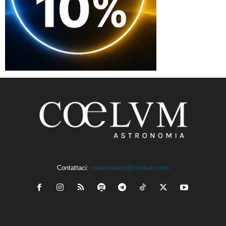
Contattaci:
coelumastro@coelum.com