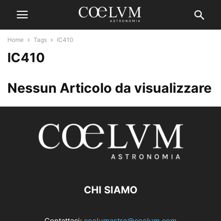
Home
Tags
IC410
IC410
Nessun Articolo da visualizzare
CHI SIAMO
Contattaci:
coelumastro@coelum.com