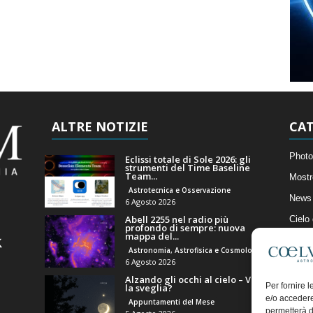
ALTRE NOTIZIE
CAT
Photo
Eclissi totale di Sole 2026: gli
strumenti del Time Baseline
Team...
Mostr
Astrotecnica e Osservazione
News 
6 Agosto 2026
Abell 2255 nel radio più
Cielo
profondo di sempre: nuova
mappa del...
Astro
Astronomia, Astrofisica e Cosmologia
Artico
6 Agosto 2026
Alzando gli occhi al cielo – Vale
Il Bl
Per fornire 
la sveglia?
e/o accedere
Appuntamenti del Mese
permetterà d