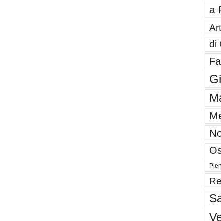
a 
Art
di
Fa
G
Ma
Me
No
Os
Plen
Re
Sa
V