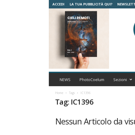
ACCEDI
LA TUA PUBBLICITÀ QUI?
NEWSLET
C
o
NEWS
PhotoCoelum
Sezioni
e
l
Home
Tags
IC1396
u
Tag: IC1396
m
A
s
Nessun Articolo da vis
t
r
o