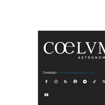
Contattaci:
coelumastro@coelum.com