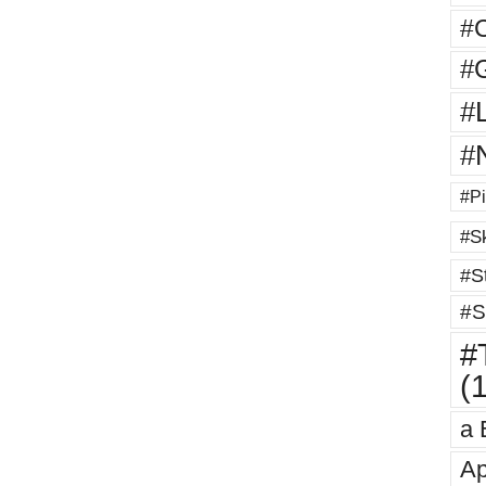
#
#G
#
#
#Pi
#Sk
#St
#S
#T
(
a 
Ap