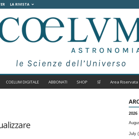
TER
LA RIVISTA
COELUM DIGITALE
ABBONATI
SHOP
🛒
Area Riservata
ARC
2026
ualizzare
Augus
July (