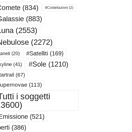
Comete
(834)
#Costellazioni
(2)
alassie
(883)
Luna
(2553)
Nebulose
(2272)
#Satelliti
(169)
aneti
(20)
#Sole
(1210)
yline
(41)
artrail
(67)
upernovae
(113)
utti i soggetti
13600)
Emissione
(521)
erti
(386)