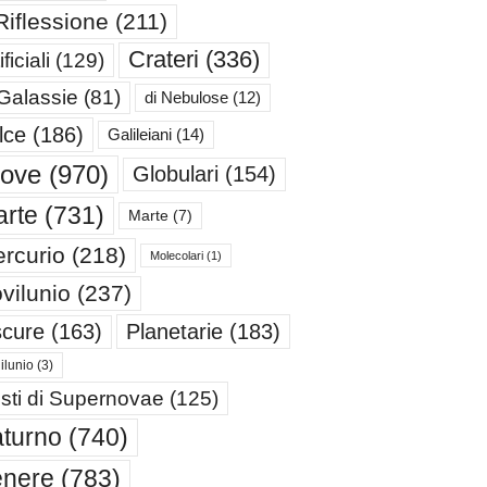
Riflessione
(211)
Crateri
(336)
ificiali
(129)
 Galassie
(81)
di Nebulose
(12)
lce
(186)
Galileiani
(14)
iove
(970)
Globulari
(154)
rte
(731)
Marte
(7)
rcurio
(218)
Molecolari
(1)
vilunio
(237)
cure
(163)
Planetarie
(183)
ilunio
(3)
sti di Supernovae
(125)
turno
(740)
enere
(783)