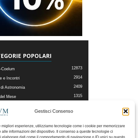
EGORIE POPOLARI
12873
-Coelum
2914
e e Incontri
2409
di Astronomia
1315
 del Mese
365
nomia, Astrofisica e Cosmologia
Gestisci Consenso
268
li e Risorse On-Line
192
og della Redazione
le migliori esperienze, utilizziamo tecnologie come i cookie per memorizzare
 alle informazioni del dispositivo. Il consenso a queste tecnologie ci
i elaborare dati come il comportamento di navigazione o ID unici su questo