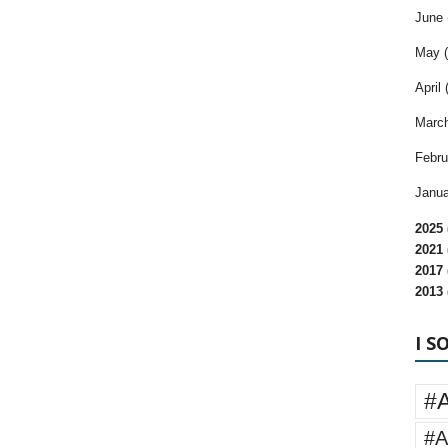
June 
May (
April 
March
Febru
Janua
2025 
2021 
2017 
2013 
I S
#
#A