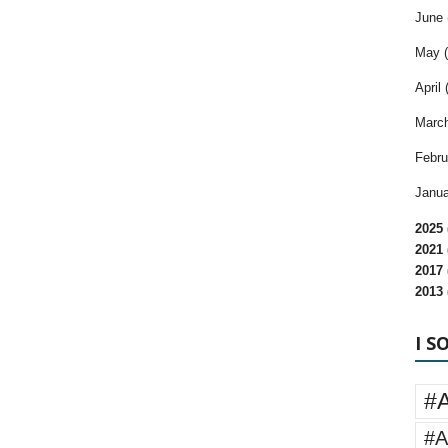
June 
May (
April 
March
Febru
Janua
2025 
2021 
2017 
2013 
I S
#
#A