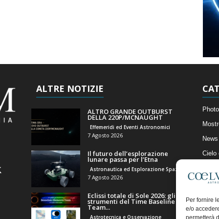
ALTRE NOTIZIE
CAT
Photo
ALTRO GRANDE OUTBURST
DELLA 220P/MCNAUGHT
Mostr
Effemeridi ed Eventi Astronomici
7 Agosto 2026
News 
Il futuro dell’esplorazione
Cielo
lunare passa per l’Etna
Astro
Astronautica ed Esplorazione Spaziale
7 Agosto 2026
Artico
Eclissi totale di Sole 2026: gli
Il Bl
Per fornire 
strumenti del Time Baseline
Team...
e/o accedere
Astrotecnica e Osservazione
permetterà d