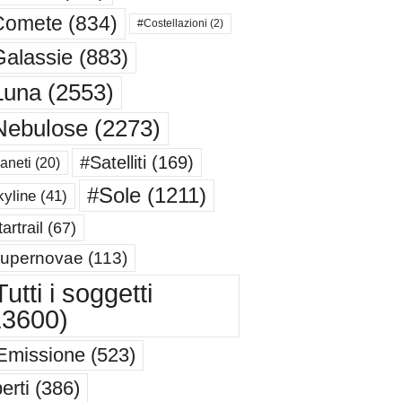
Comete
(834)
#Costellazioni
(2)
alassie
(883)
Luna
(2553)
Nebulose
(2273)
#Satelliti
(169)
aneti
(20)
#Sole
(1211)
yline
(41)
artrail
(67)
upernovae
(113)
utti i soggetti
13600)
Emissione
(523)
erti
(386)