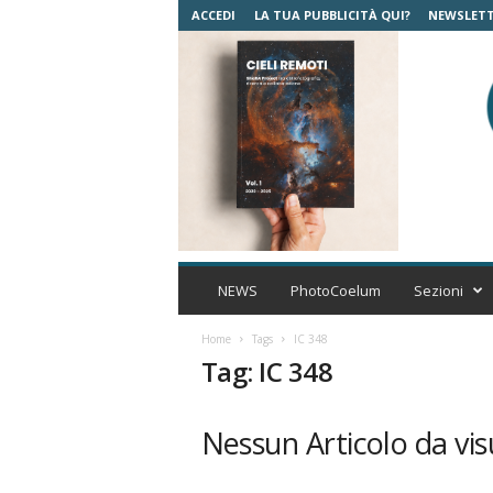
ACCEDI
LA TUA PUBBLICITÀ QUI?
NEWSLET
C
o
NEWS
PhotoCoelum
Sezioni
e
l
Home
Tags
IC 348
u
Tag: IC 348
m
A
s
Nessun Articolo da vis
t
r
o