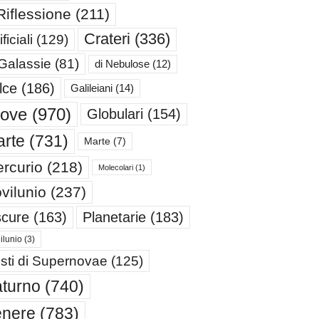
Riflessione
(211)
Crateri
(336)
ificiali
(129)
 Galassie
(81)
di Nebulose
(12)
lce
(186)
Galileiani
(14)
iove
(970)
Globulari
(154)
rte
(731)
Marte
(7)
rcurio
(218)
Molecolari
(1)
vilunio
(237)
cure
(163)
Planetarie
(183)
ilunio
(3)
sti di Supernovae
(125)
turno
(740)
enere
(783)