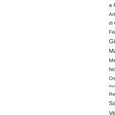
a 
Art
di
Fa
G
Ma
Me
No
Os
Plen
Re
Sa
V