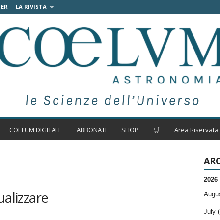
TER
LA RIVISTA
COELUM DIGITALE
ABBONATI
SHOP
🛒
Area Riservata
ARC
2026
ualizzare
Augus
July (