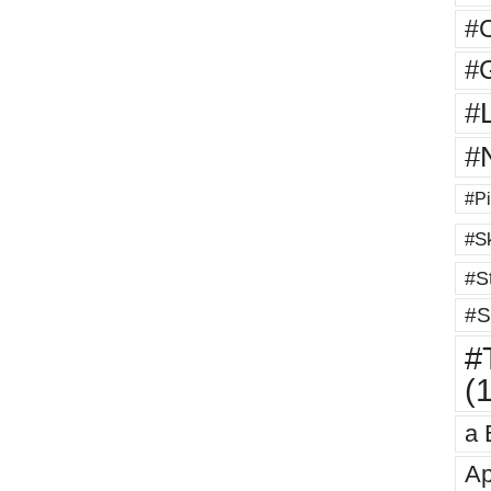
#
#G
#
#
#Pi
#Sk
#St
#S
#T
(
a 
Ap