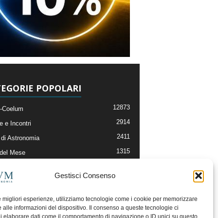
EGORIE POPOLARI
12873
-Coelum
2914
e e Incontri
2411
di Astronomia
1315
 del Mese
365
nomia, Astrofisica e Cosmologia
Gestisci Consenso
268
li e Risorse On-Line
192
og della Redazione
le migliori esperienze, utilizziamo tecnologie come i cookie per memorizzare
 alle informazioni del dispositivo. Il consenso a queste tecnologie ci
i elaborare dati come il comportamento di navigazione o ID unici su questo