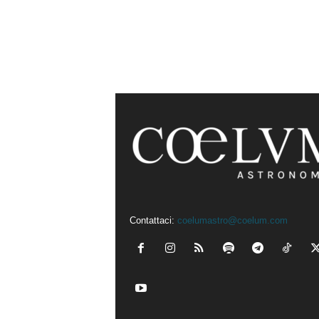
Contattaci:
coelumastro@coelum.com