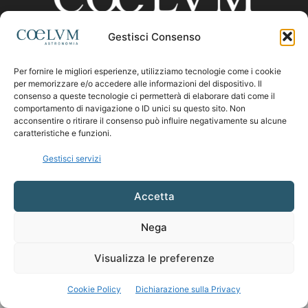
Gestisci Consenso
CHI SIAMO
Per fornire le migliori esperienze, utilizziamo tecnologie come i cookie
per memorizzare e/o accedere alle informazioni del dispositivo. Il
consenso a queste tecnologie ci permetterà di elaborare dati come il
comportamento di navigazione o ID unici su questo sito. Non
Contattaci:
coelumastro@coelum.com
acconsentire o ritirare il consenso può influire negativamente su alcune
caratteristiche e funzioni.
SEGUICI
Gestisci servizi
Accetta
Nega
Visualizza le preferenze
Cookie Policy
Dichiarazione sulla Privacy