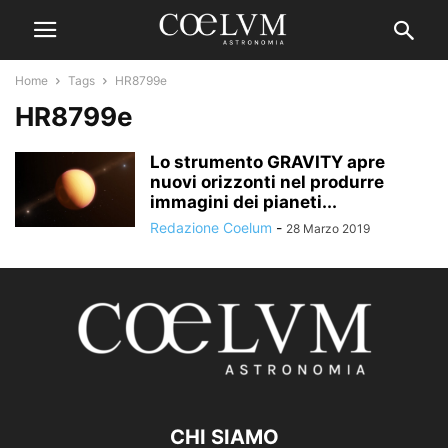
Home
Tags
HR8799e
HR8799e
Lo strumento GRAVITY apre
nuovi orizzonti nel produrre
immagini dei pianeti...
Redazione Coelum
-
28 Marzo 2019
CHI SIAMO