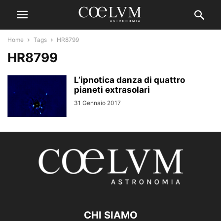
Home
Tags
HR8799
HR8799
L’ipnotica danza di quattro
pianeti extrasolari
31 Gennaio 2017
CHI SIAMO