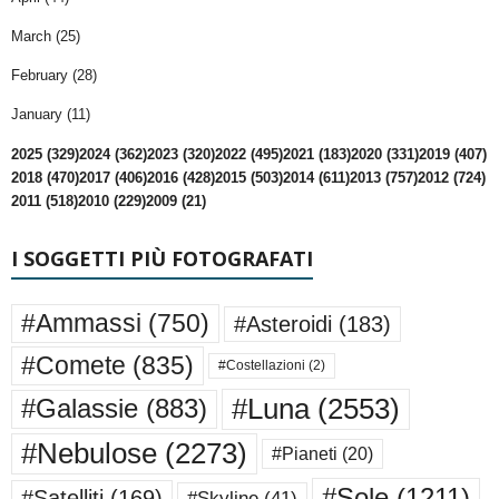
March (25)
February (28)
January (11)
2025 (329)
2024 (362)
2023 (320)
2022 (495)
2021 (183)
2020 (331)
2019 (407)
2018 (470)
2017 (406)
2016 (428)
2015 (503)
2014 (611)
2013 (757)
2012 (724)
2011 (518)
2010 (229)
2009 (21)
I SOGGETTI PIÙ FOTOGRAFATI
#Ammassi
(750)
#Asteroidi
(183)
#Comete
(835)
#Costellazioni
(2)
#Luna
(2553)
#Galassie
(883)
#Nebulose
(2273)
#Pianeti
(20)
#Sole
(1211)
#Satelliti
(169)
#Skyline
(41)