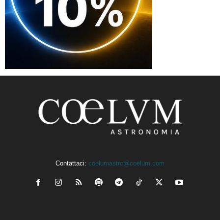
Contattaci:
coelumastro@coelum.com