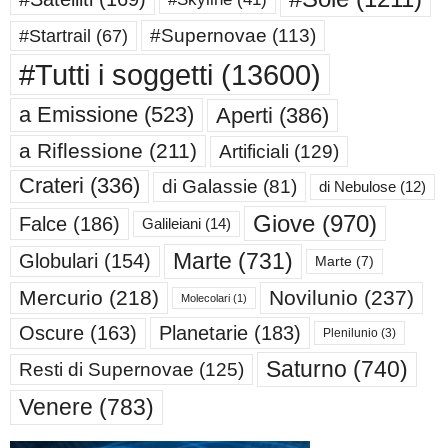
#Supernovae
(113)
#Startrail
(67)
#Tutti i soggetti
(13600)
a Emissione
(523)
Aperti
(386)
a Riflessione
(211)
Artificiali
(129)
Crateri
(336)
di Galassie
(81)
di Nebulose
(12)
Giove
(970)
Falce
(186)
Galileiani
(14)
Marte
(731)
Globulari
(154)
Marte
(7)
Mercurio
(218)
Novilunio
(237)
Molecolari
(1)
Oscure
(163)
Planetarie
(183)
Plenilunio
(3)
Saturno
(740)
Resti di Supernovae
(125)
Venere
(783)