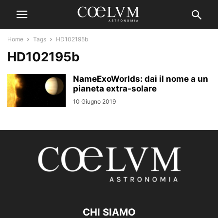
Home
Tags
HD102195b
HD102195b
NameExoWorlds: dai il nome a un
pianeta extra-solare
10 Giugno 2019
CHI SIAMO