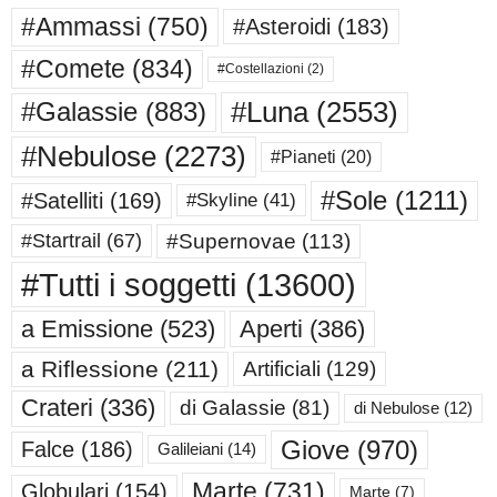
#Ammassi
(750)
#Asteroidi
(183)
#Comete
(834)
#Costellazioni
(2)
#Luna
(2553)
#Galassie
(883)
#Nebulose
(2273)
#Pianeti
(20)
#Sole
(1211)
#Satelliti
(169)
#Skyline
(41)
#Supernovae
(113)
#Startrail
(67)
#Tutti i soggetti
(13600)
a Emissione
(523)
Aperti
(386)
a Riflessione
(211)
Artificiali
(129)
Crateri
(336)
di Galassie
(81)
di Nebulose
(12)
Giove
(970)
Falce
(186)
Galileiani
(14)
Marte
(731)
Globulari
(154)
Marte
(7)