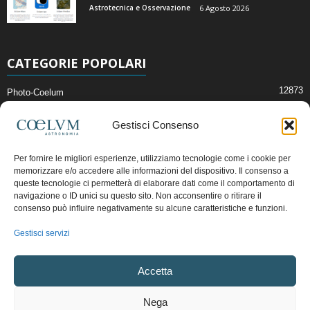
Astrotecnica e Osservazione
6 Agosto 2026
CATEGORIE POPOLARI
12873
Photo-Coelum
2914
Mostre e Incontri
Gestisci Consenso
2411
News di Astronomia
1315
Cielo del Mese
Per fornire le migliori esperienze, utilizziamo tecnologie come i cookie per
memorizzare e/o accedere alle informazioni del dispositivo. Il consenso a
365
Astronomia, Astrofisica e Cosmologia
queste tecnologie ci permetterà di elaborare dati come il comportamento di
268
Articoli e Risorse On-Line
navigazione o ID unici su questo sito. Non acconsentire o ritirare il
consenso può influire negativamente su alcune caratteristiche e funzioni.
192
Il Blog della Redazione
Gestisci servizi
Pubblicità:
ads@coelum.com
Accetta
Copyright © 1997 - 2024 vietata la riproduzione.
CF/P.IVA/VAT.C IT.01988340434
Nega