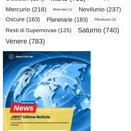
Mercurio
(218)
Novilunio
(237)
Molecolari
(1)
Oscure
(163)
Planetarie
(183)
Plenilunio
(3)
Saturno
(740)
Resti di Supernovae
(125)
Venere
(783)