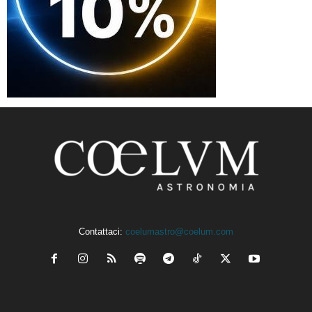
Contattaci:
coelumastro@coelum.com