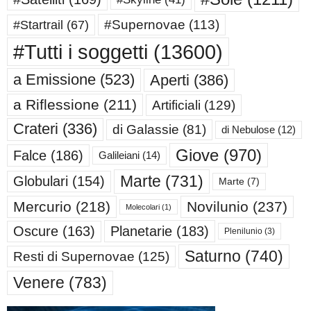
#Supernovae
(113)
#Startrail
(67)
#Tutti i soggetti
(13600)
a Emissione
(523)
Aperti
(386)
a Riflessione
(211)
Artificiali
(129)
Crateri
(336)
di Galassie
(81)
di Nebulose
(12)
Giove
(970)
Falce
(186)
Galileiani
(14)
Marte
(731)
Globulari
(154)
Marte
(7)
Mercurio
(218)
Novilunio
(237)
Molecolari
(1)
Oscure
(163)
Planetarie
(183)
Plenilunio
(3)
Saturno
(740)
Resti di Supernovae
(125)
Venere
(783)