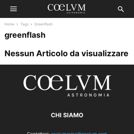
Home
Tags
Greenflash
greenflash
Nessun Articolo da visualizzare
CHI SIAMO
Contattaci:
coelumastro@coelum.com