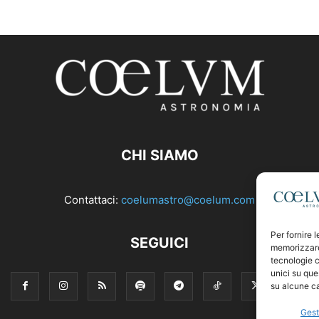
CHI SIAMO
Contattaci:
coelumastro@coelum.com
Per fornire 
SEGUICI
memorizzare 
tecnologie c
unici su que
su alcune ca
Gest