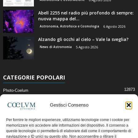
Abell 2255 nel radio più profondo di sempre:
nuova mappa del...
Astronomia, Astrofisica e Cosmologia
6 Agosto 2026
Alzando gli occhi al cielo – Vale la sveglia?
News di Astronomia
5 Agosto 2026
CATEGORIE POPOLARI
12873
Photo-Coelum
2914
Mostre e Incontri
Gestisci Consenso
2409
News di Astronomia
1314
Cielo del Mese
Per fornire le migliori esperienze, utilizziamo tecnologie come i cookie per
memorizzare e/o accedere alle informazioni del dispositivo. Il consenso a
365
Astronomia, Astrofisica e Cosmologia
queste tecnologie ci permetterà di elaborare dati come il comportamento di
268
Articoli e Risorse On-Line
navigazione o ID unici su questo sito. Non acconsentire o ritirare il