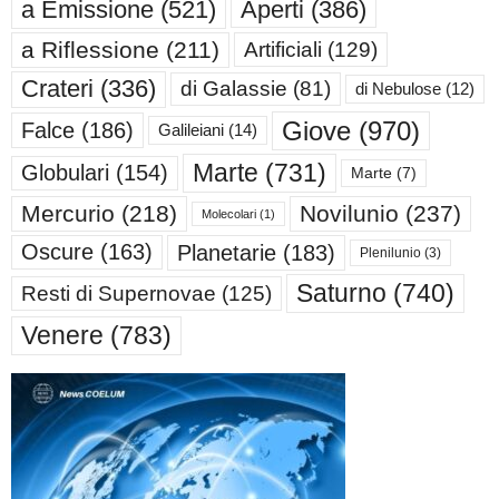
a Emissione
(521)
Aperti
(386)
a Riflessione
(211)
Artificiali
(129)
Crateri
(336)
di Galassie
(81)
di Nebulose
(12)
Giove
(970)
Falce
(186)
Galileiani
(14)
Marte
(731)
Globulari
(154)
Marte
(7)
Mercurio
(218)
Novilunio
(237)
Molecolari
(1)
Oscure
(163)
Planetarie
(183)
Plenilunio
(3)
Saturno
(740)
Resti di Supernovae
(125)
Venere
(783)